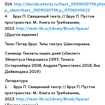
316.
http://derrida.sitecity.ru/ltext_0509020756.pht
p_ident=ltext_0509020756.p_0706040622
4.
Брук П. Священный театр // Брук П. Пустое
пространство. М.: Книга по Требованию,
2013.
http://teatr-lib.ru/Library/Brook/Space/
(Другое издание)
Тема: Питер Брук. Типы театра. Шекспириана.
Семинар: Гамлеты наших дней («Гамлет»
Эймунтуса Някрошюса 1997, Томаса
Остермайера 2008, Андрея Прикотенко 2018, Яна
Дейвендака 2019)
Литература:
1.
Брук П. Священный театр // Брук П. Пустое
пространство. М.: Книга по Требованию,
2013.
http://teatr-lib.ru/Library/Brook/Space/
(Другое издание)