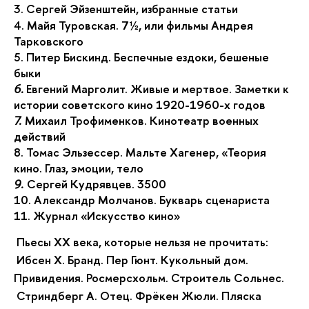
3. Сергей Эйзенштейн, избранные статьи
4. Майя Туровская. 7½, или фильмы Андрея
Тарковского
5. Питер Бискинд. Беспечные ездоки, бешеные
быки
6.
Евгений Марголит. Живые и мертвое. Заметки к
истории советского кино 1920-1960-х годов
7.
Михаил Трофименков. Кинотеатр военных
действий
8. Томас Эльзессер. Мальте Хагенер, «Теория
кино. Глаз, эмоции, тело
9.
Сергей Кудрявцев. 3500
10. Александр Молчанов. Букварь сценариста
11. Журнал «Искусство кино»
Пьесы ХХ века, которые нельзя не прочитать:
Ибсен Х. Бранд. Пер Гюнт. Кукольный дом.
Привидения. Росмерсхольм. Строитель Сольнес.
Стриндберг А. Отец. Фрёкен Жюли. Пляска