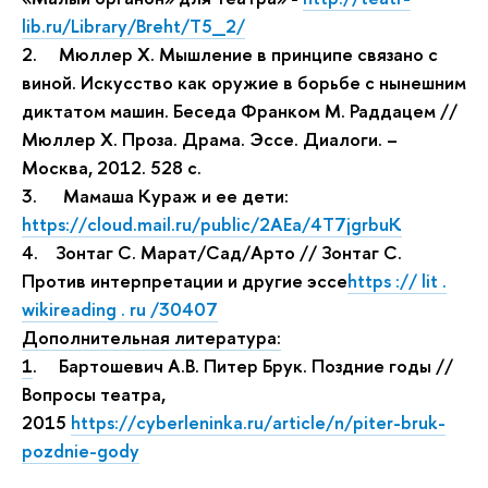
lib.ru/Library/Breht/T5_2/
2. Мюллер Х. Мышление в принципе связано с
виной. Искусство как оружие в борьбе с нынешним
диктатом машин. Беседа Франком М. Раддацем //
Мюллер Х. Проза. Драма. Эссе. Диалоги. –
Москва, 2012. 528 с.
3. Мамаша Кураж и ее дети:
https://cloud.mail.ru/public/2AEa/4T7jgrbuK
4. Зонтаг C. Марат/Сад/Арто // Зонтаг C.
Против интерпретации и другие эссе
https
://
lit
.
wikireading
.
ru
/30407
Дополнительная литература:
1
.
Бартошевич А.В. Питер Брук. Поздние годы //
Вопросы театра,
2015
https://cyberleninka.ru/article/n/piter-bruk-
pozdnie-gody