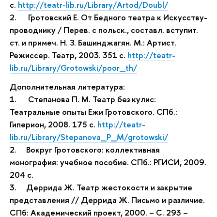
с.
http://teatr-lib.ru/Library/Artod/Doubl/
2.
Гротовский Е. От Бедного театра к Искусству-
проводнику / Перев. с польск., составл. вступит.
ст. и примеч. Н. З. Башинджагян. М.: Артист.
Режиссер. Театр, 2003. 351 с.
http://teatr-
lib.ru/Library/Grotowski/poor_th/
Дополнительная литература:
1.
Степанова П. М. Театр без кулис:
Театральные опыты Ежи Гротовского. СПб.:
Гиперион, 2008. 175 с.
http://teatr-
lib.ru/Library/Stepanova_P_M/grotowski/
2.
Вокруг Гротовского: коллективная
монография: учебное пособие. СПб.: РГИСИ, 2009.
204 с.
3.
Деррида Ж. Театр жестокости и закрытие
представления // Деррида Ж. Письмо и различие.
СПб: Академический проект, 2000. – С. 293 –