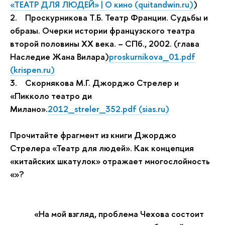
«ТЕАТР ДЛЯ ЛЮДЕЙ» | О кино (quitandwin.ru)
)
2.
Проскурникова Т.Б. Театр Франции. Судьбы и
образы. Очерки истории французского театра
второй половины ХХ века. – СПб., 2002. (глава
Наследие Жана Вилара)
proskurnikova_01.pdf
(krispen.ru)
3.
Скорнякова М.Г. Джорджо Стрелер и
«Пикколо театро ди
Милано».
2012_streler_352.pdf (sias.ru)
Прочитайте фрагмент из книги Джорджо
Стрелера «Театр для людей». Как концепция
«китайских шкатулок» отражает многослойность
«»?
«На мой взгляд, проблема Чехова состоит