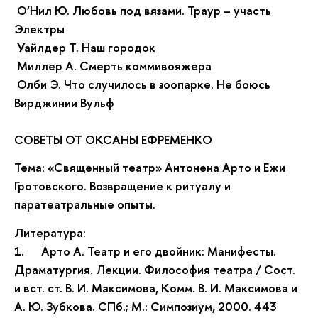
О’Нил Ю. Любовь под вязами. Траур – участь
Электры
Уайлдер Т. Наш городок
Миллер А. Смерть коммивояжера
Олби Э. Что случилось в зоопарке. Не боюсь
Вирджинии Вульф
СОВЕТЫ ОТ ОКСАНЫ ЕФРЕМЕНКО
Тема: «Священный театр» Антонена Арто и Ежи
Гротовского. Возвращение к
ритуалу и
паратеатральные опыты.
Литература:
1.
Арто А. Театр и его двойник: Манифесты.
Драматургия. Лекции. Философия театра / Сост.
и вст. ст. В. И. Максимова, Комм. В. И. Максимова и
А. Ю. Зубкова. СПб.; М.: Симпозиум, 2000. 443