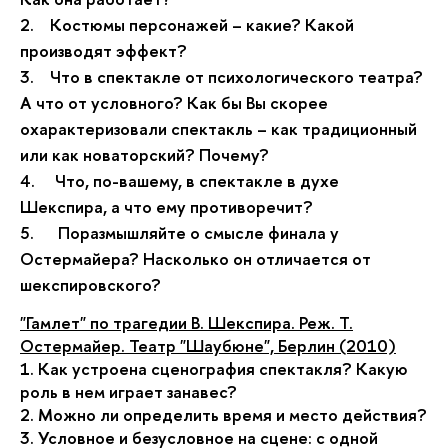
2.
Костюмы персонажей – какие? Какой
производят эффект?
3.
Что в спектакле от психологического театра?
А что от условного? Как бы Вы скорее
охарактеризовали спектакль – как традиционный
или как новаторский? Почему?
4.
Что, по-вашему, в спектакле в духе
Шекспира, а что ему противоречит?
5.
Поразмышляйте о смысле финала у
Остермайера? Насколько он отличается от
шекспировского?
"Гамлет" по трагедии В. Шекспира. Реж. Т.
Остермайер. Театр "Шаубюне", Берлин (2010)
1. Как устроена сценография спектакля? Какую
роль в нем играет занавес?
2. Можно ли определить время и место действия?
3. Условное и безусловное на сцене: с одной