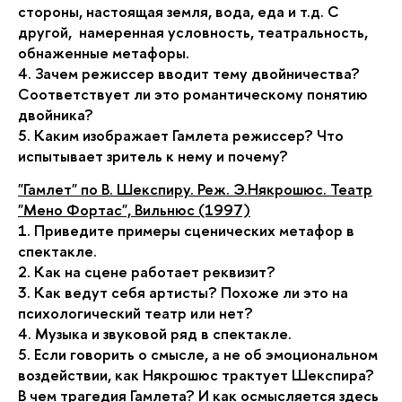
стороны, настоящая земля, вода, еда и т.д. С
другой, намеренная условность, театральность,
обнаженные метафоры.
4. Зачем режиссер вводит тему двойничества?
Соответствует ли это романтическому понятию
двойника?
5. Каким изображает Гамлета режиссер? Что
испытывает зритель к нему и почему?
"Гамлет" по В. Шекспиру. Реж. Э.Някрошюс. Театр
"Мено Фортас", Вильнюс (1997)
1. Приведите примеры сценических метафор в
спектакле.
2. Как на сцене работает реквизит?
3. Как ведут себя артисты? Похоже ли это на
психологический театр или нет?
4. Музыка и звуковой ряд в спектакле.
5. Если говорить о смысле, а не об эмоциональном
воздействии, как Някрошюс трактует Шекспира?
В чем трагедия Гамлета? И как осмысляется здесь