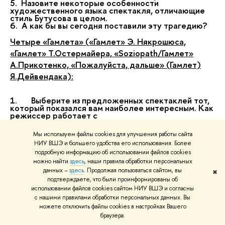
5. Назовите некоторые особенности
художественного языка спектакля, отличающие
стиль Бутусова в целом.
6. А как бы вы сегодня поставили эту трагедию?
Четыре «Гамлета» («Гамлет» Э. Някрошюса,
«Гамлет» Т.Остермайера, «Soziopath/Гамлет»
А.Прикотенко, «Пожалуйста, дальше» (Гамлет)
Я.Дейвендака):
1. Выберите из предложенных спектаклей тот,
который показался вам наиболее интересным. Как
режиссер работает с
классическим сюжетом? Авторская трактовка
характеров, сюжетных линий; особенности
Мы используем файлы cookies для улучшения работы сайта
сценографии, яркие метафоры, музыкальное
НИУ ВШЭ и большего удобства его использования. Более
сопровождение, пластика артистов и т.д.
2. Сравните значимые сцены в этом спектакле
подробную информацию об использовании файлов cookies
с теми же сценами в других спектаклях (или в
можно найти
здесь
, наши правила обработки персональных
другом спектакле).
данных –
здесь
. Продолжая пользоваться сайтом, вы
✖
3. Как вы трактуете финал каждого
подтверждаете, что были проинформированы об
спектакля?
использовании файлов cookies сайтом НИУ ВШЭ и согласны
4. А как бы вы сегодня поставили «Гамлета»?
с нашими правилами обработки персональных данных. Вы
можете отключить файлы cookies в настройках Вашего
"
Дон Жуан" (мюзикл). Музыка и либретто -
браузера.
Феликс Грей. Реж. Жиль Майо. Монреаль - Париж