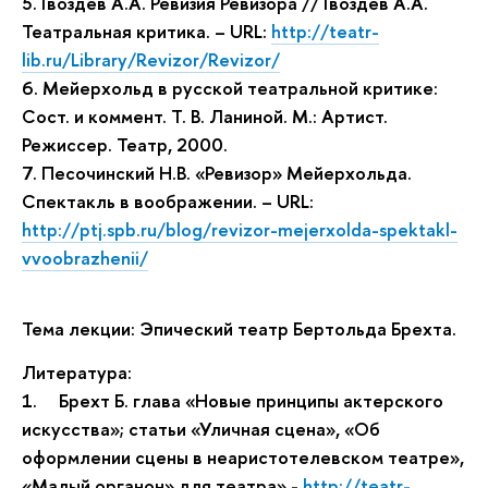
5. Гвоздев А.А. Ревизия Ревизора // Гвоздев А.А.
Театральная критика. – URL:
http://teatr-
lib.ru/Library/Revizor/Revizor/
6. Мейерхольд в русской театральной критике:
Сост. и коммент. Т. В. Ланиной. М.: Артист.
Режиссер. Театр, 2000.
7. Песочинский Н.В. «Ревизор» Мейерхольда.
Спектакль в воображении. – URL:
http://ptj.spb.ru/blog/revizor-mejerxolda-spektakl-
vvoobrazhenii/
Тема лекции: Эпический театр Бертольда Брехта.
Литература:
1. Брехт Б. глава «Новые принципы актерского
искусства»; статьи «Уличная сцена», «Об
оформлении сцены в неаристотелевском театре»,
«Малый органон» для театра» -
http://teatr-