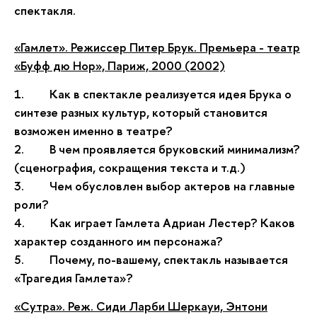
спектакля.
«Гамлет». Режиссер Питер Брук. Премьера - театр
«Буфф дю Нор», Париж, 2000 (2002)
1.
Как в спектакле реализуется идея Брука о
синтезе разных культур, который становится
возможен именно в театре?
2.
В чем проявляется бруковский минимализм?
(сценография, сокращения текста и т.д.)
3.
Чем обусловлен выбор актеров на главные
роли?
4.
Как играет Гамлета Адриан Лестер? Каков
характер созданного им персонажа?
5.
Почему, по-вашему, спектакль называется
«Трагедия Гамлета»?
«Сутра». Реж. Сиди Ларби Шеркауи, Энтони