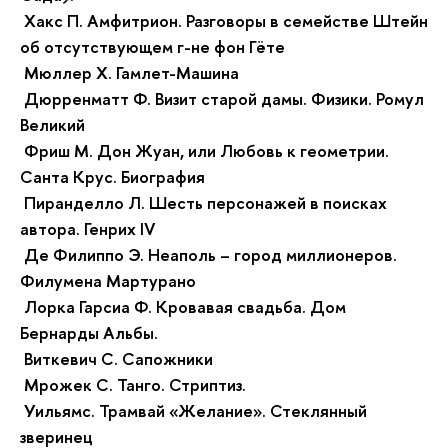
Хакс П. Амфитрион. Разговоры в семействе Штейн
об отсутствующем г-не фон Гёте
Мюллер Х. Гамлет-Машина
Дюрренматт Ф. Визит старой дамы. Физики. Ромул
Великий
Фриш М. Дон Жуан, или Любовь к геометрии.
Санта Крус. Биография
Пиранделло Л. Шесть персонажей в поисках
автора. Генрих IV
Де Филиппо Э. Неаполь – город миллионеров.
Филумена Мартурано
Лорка Гарсиа Ф. Кровавая свадьба. Дом
Бернарды Альбы.
Виткевич С. Сапожники
Мрожек С. Танго. Стриптиз.
Уильямс. Трамвай «Желание». Стеклянный
зверинец