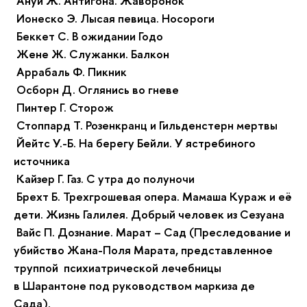
Ануй Ж. Антигона. Жаворонок
Ионеско Э. Лысая певица. Носороги
Беккет С. В ожидании Годо
Жене Ж. Служанки. Балкон
Аррабаль Ф. Пикник
Осборн Д. Оглянись во гневе
Пинтер Г. Сторож
Стоппард Т. Розенкранц и Гильденстерн мертвы
Йейтс У.-Б. На берегу Бейли. У ястребиного
источника
Кайзер Г. Газ. С утра до полуночи
Брехт Б. Трехгрошевая опера. Мамаша Кураж и её
дети. Жизнь Галилея. Добрый человек из Сезуана
Вайс П. Дознание. Марат – Сад (Преследование и
убийство Жана-Поля Марата, представленное
труппой психиатрической лечебницы
в Шарантоне под руководством маркиза де
Сада).