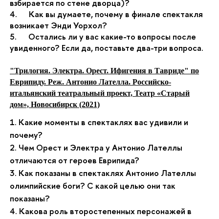
взбирается по стене дворца)?
4. Как вы думаете, почему в финале спектакля
возникает Энди Уорхол?
5. Остались ли у вас какие-то вопросы после
увиденного? Если да, поставьте два-три вопроса.
"Трилогия. Электра. Орест. Ифигения в Тавриде" по
Еврипиду. Реж. Антонио Лателла. Российско-
итальянский театральный проект, Театр «Старый
дом»,
Новосибирск
(2021)
1. Какие моменты в спектаклях вас удивили и
почему?
2. Чем Орест и Электра у Антонио Лателлы
отличаются от героев Еврипида?
3. Как показаны в спектаклях Антонио Лателлы
олимпийские боги? С какой целью они так
показаны?
4. Какова роль второстепенных персонажей в