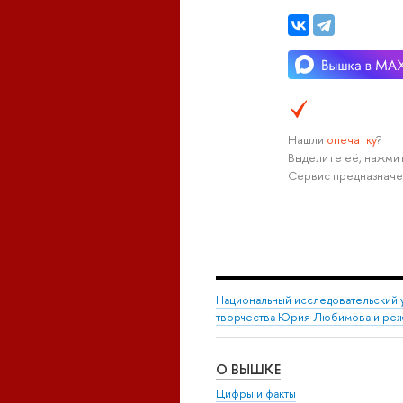
Нашли
опечатку
?
Выделите её, нажмит
Сервис предназначе
Национальный исследовательский 
творчества Юрия Любимова и режи
О ВЫШКЕ
Цифры и факты