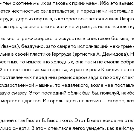
— тем охотнее мы их за таковых принимаем. Ибо это вымысе
ется честностью свидетельства, и перед нами настоящие
ртруда, дерево портала, в которое вонзается кинжал Лаэ
 актеров, словно они вовсе и не играют, а, исполняя клятву
тельного режиссерского искусства в спектакле больше, ч
. Иванов), бездумно, зато свирепо исполняющий нехитры
льна в своей пластике Гертруда (артистка А. Демидова). Н
рестных, то изысканно холодных, она так и не смогла собр
й отточенностью мастерства, играет в роли Клавдия нечт
поставленных перед ним режиссером задач: по ходу спек
ударственной машины, то недалекого, возле нее поставл
авую смазку. Этот последний облик был бы, пожалуй, наиб
 мертвое царство. И король здесь не хозяин — скорее, хоз
удачей стал Гамлет В. Высоцкого. Этот Гамлет вовсе не от
в лицо смерти. В этом спектакле легко увидеть, как дейст