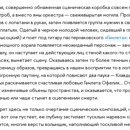
я, совершенно обнаженная сценическая коробка совсем пу
гроб, а вместо ямы оркестра — свежевырытая могила. Про
в с лопатами в руках, затем появляется группа мужчин в 
 платьях. Одетый в черное молодой человек, сидевший в г
 Высоцкий) и поет под гитару пастернаковского
«Гамлета»
:
и мощного хорала появляется неожиданный персонаж — зан
залу, он наступает на действующих лиц стеной какого-то 
всех, выметает сцену. Оказываясь затем то более темным и
реницу образов, превращаясь в нашем восприятии то в л
огромную паутину, на которой повисают два паука — Клавдий
ых раскачивается счастливая любовью Гамлета Офелия… Отст
т изменчивые объемы пространства, и оказывается, что пр
нью или чаще стынет в оцепенении смерти.
орят здесь не только очертания сценических композиций,
 вот она пустеет, ее глубину застилает тусклым маревом 
тся, многие версты волынщик, наполняющий тоскливой м