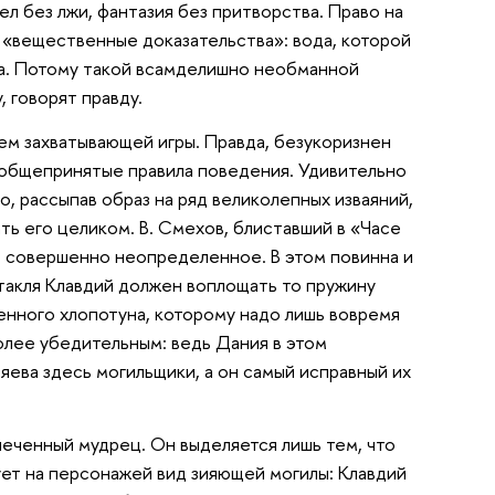
л без лжи, фантазия без притворства. Право на
 «вещественные доказательства»: вода, которой
рта. Потому такой всамделишно необманной
, говорят правду.
ем захватывающей игры. Правда, безукоризнен
е общепринятые правила поведения. Удивительно
о, рассыпав образ на ряд великолепных изваяний,
ать его целиком. В. Смехов, блиставший в «Часе
о совершенно неопределенное. В этом повинна и
такля Клавдий должен воплощать то пружину
енного хлопотуна, которому надо лишь вовремя
олее убедительным: ведь Дания в этом
яева здесь могильщики, а он самый исправный их
влеченный мудрец. Он выделяется лишь тем, что
вует на персонажей вид зияющей могилы: Клавдий