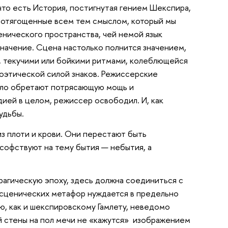
что есть История, постигнутая гением Шекспира,
 отягощенные всем тем смыслом, который мы
енического пространства, чей немой язык
значение. Сцена настолько полнится значением,
й, текучими или бойкими ритмами, колеблющейся
поэтической силой знаков. Режиссерские
дело обретают потрясающую мощь и
ией в целом, режиссер освободил. И, как
удьбы.
з плоти и крови. Они перестают быть
софствуют на тему бытия — небытия, а
рагическую эпоху, здесь должна соединиться с
к сценических метафор нуждается в предельно
, как и шекспировскому Гамлету, неведомо
ей стены на пол мечи не «кажутся» изображением