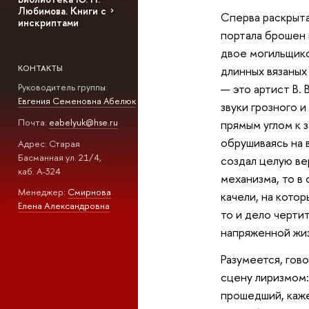
Любимова. Книги с
Сперва раскрыта
инскриптами
портала брошен 
двое могильщико
длинных вязаных
КОНТАКТЫ
— это артист В.
Руководитель группы:
Евгения Семеновна Абелюк
звуки грозного 
Почта:
eabelyuk@hse.ru
прямым углом к 
обрушиваясь на 
Адрес: Старая
Басманная ул. 21/4,
создал целую ве
каб. А-324
механизма, то в 
Менеджер:
Смирнова
качели, на котор
Елена Александровна
то и дело черти
напряженной жиз
Разумеется, гов
сцену лиризмом:
прошедший, каже