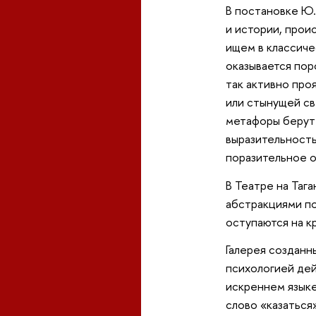
В постановке Ю.
и истории, прои
ищем в классиче
оказывается пор
так активно про
или стынущей св
метафоры берут 
выразительность
поразительное о
В Театре на Таг
абстракциями по
оступаются на к
Галерея созданн
психологией дей
искреннем языке
слово «казаться