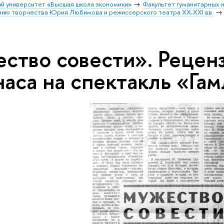
й университет «Высшая школа экономики»
Факультет гуманитарных н
ению творчества Юрия Любимова и режиссерского театра XX-XXI вв.
ство совести». Рецен
аса на спектакль «Гам