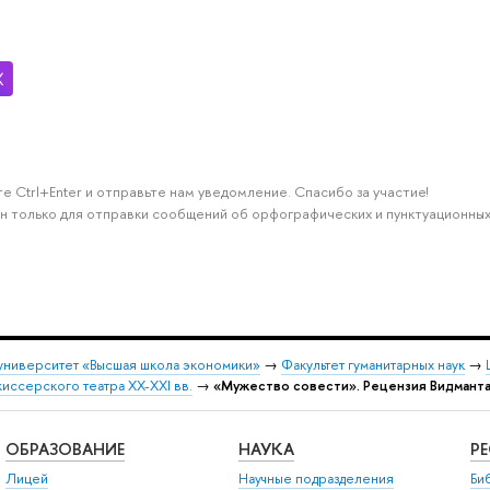
е Ctrl+Enter и отправьте нам уведомление. Спасибо за участие!
н только для отправки сообщений об орфографических и пунктуационных
университет «Высшая школа экономики»
→
Факультет гуманитарных наук
→
ссерского театра XX-XXI вв.
→
«Мужество совести». Рецензия Видмантас
ОБРАЗОВАНИЕ
НАУКА
Р
Лицей
Научные подразделения
Би