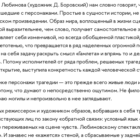
 Любимова (художник Д. Боровский) нам словно говорят, 
сшедшие с персонажами. Простые в сущности истории, не
ском произведении. Образ мира, воплощенный в жизни сц
ой выразительнее, чем слово, получает самостоятельное 
являет себя изменчивой, но всегда обобщенной пластико
етотенью, что превращается в ряд наделенных огромной 
на себя задачу раскрыть смысл «Гамлета» и впрямь то и 
. Потому исполнителей от ряда проблем, решаемых трагед
ткрытие, выступила конкретность каждой человеческой с
анке персонажи трагедии — это прежде всего живые люди и
тому, что думают о непосредственно ощутимом. Не фило
раю могилы и непроизвольно в нее заглядывают.
ых режиссером и художником образов, вобравших в себя т
ствующих лиц по закону «обратной связи»: условный язы
 переживаемых на сцене чувств. Любимовскому спектаклю
». И занавес не «кажется» стеной, а сбрасываемые у задн