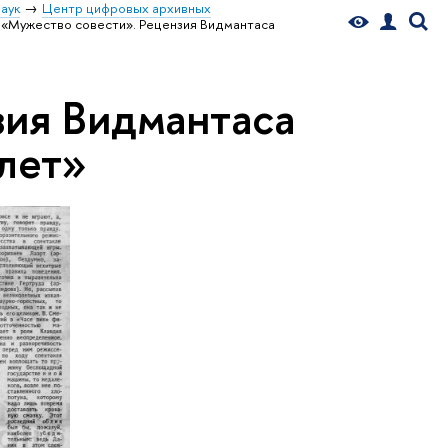
аук
Центр цифровых архивных
«Мужество совести». Рецензия Видмантаса
зия Видмантаса
лет»