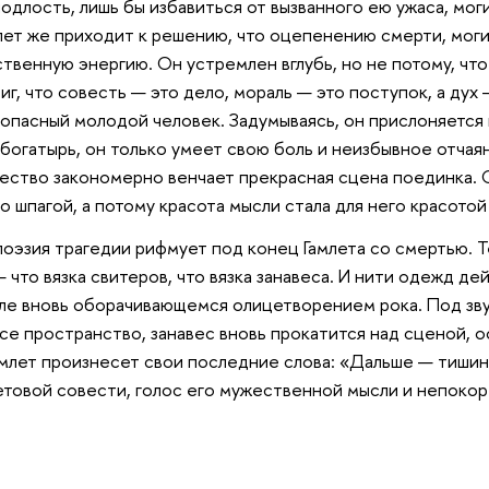
подлость, лишь бы избавиться от вызванного ею ужаса, мо
лет же приходит к решению, что оцепенению смерти, мог
твенную энергию. Он устремлен вглубь, но не потому, что 
иг, что совесть — это дело, мораль — это поступок, а дух 
опасный молодой человек. Задумываясь, он прислоняется г
е богатырь, он только умеет свою боль и неизбывное отча
жество закономерно венчает прекрасная сцена поединка. 
о шпагой, а потому красота мысли стала для него красотой
оэзия трагедии рифмует под конец Гамлета со смертью. Те
 что вязка свитеров, что вязка занавеса. И нити одежд д
але вновь оборачивающемся олицетворением рока. Под зву
се пространство, занавес вновь прокатится над сценой, о
Гамлет произнесет свои последние слова: «Дальше — тишин
летовой совести, голос его мужественной мысли и непокор