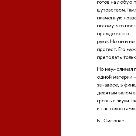
готов на любую 
шутовством. Гам
пламенную нравс
потому, что пост
прежде всего — 
руке. Но он и н
протест. Его му
преподать тольк
Но неумолимая п
одной материи —
занавесе, в фин
девятым валом в
грозные звуки. 
в нас голос гам
В. Силюнас.