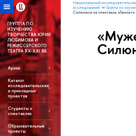
Национальный исследовательски
исследований
Группа по изуч
Силюнаса на спектакль «Гамлет»
ГРУППА ПО
ИЗУЧЕНИЮ
«Муже
ТВОРЧЕСТВА ЮРИЯ
ЛЮБИМОВА И
Силюн
РЕЖИССЕРСКОГО
ТЕАТРА XX-XXI ВВ.
Архив
Каталог
исследовательских
и прикладных
проектов
Студенты о
спектаклях
Образовательные
проекты