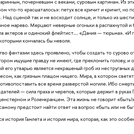
аринным, почерневшим с веками, суровым картинам. Из эти
ом что-то «расшаталось»: петух все кричит и кричит, но п
. Над сценой так и не восходит солнце, и только из шест
чное марево. Мерцают неверные огоньки в распахнутой и 
па актеров и одинокий флейтист…. «Дания — тюрьма». «И п
 которыми кончалась бы неволя.
тво фантазии здесь проявлено, чтобы создать то сурово 
отором ищущие правду не имеют, где преклонить голову, и 
й его утварью является некрашеный гроб из неструганых 
есом, как грязным плащом нищего. Мира, в котором светят
отивопоставить все время разверстой могиле. Ибо смерть
едателей — сила праха и черепов, которые держит в руках
ьденстерном и Розенкранцем. Эта жизнь не говорит «быть!
самому предстоит найти ответ на вопрос «быть или не быт
ся история Гамлета и история мира, которая, как это особ