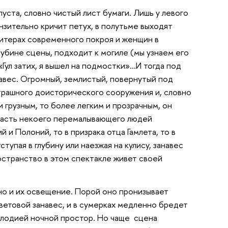
ста, словно чистый лист бумаги. Лишь у левого
нзительно кричит петух, в полутьме выходят
свитерах современного покроя и женщин в
лубине сцены, подходит к могиле (мы узнаем его
 «Гул затих, я вышел на подмостки»…И тогда под
авес. Огромный, землистый, повернутый под
страшного доисторического сооружения и, словно
 грузным, то более легким и прозрачным, он
опасть некоего перемалывающего людей
 и Полоний, то в призрака отца Гамлета, то в
упая в глубину или наезжая на кулису, занавес
остранство в этом спектакле живет своей
 но и их освещение. Порой оно пронизывает
световой занавес, и в сумерках медленно бредет
елодией ночной простор. Но чаще сцена