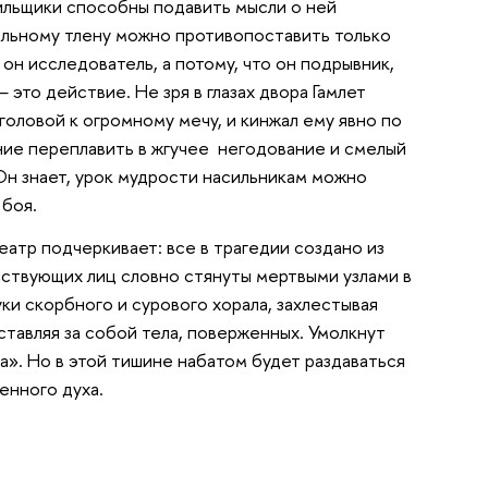
гильщики способны подавить мысли о ней
ильному тлену можно противопоставить только
он исследователь, а потому, что он подрывник,
— это действие. Не зря в глазах двора Гамлет
оловой к огромному мечу, и кинжал ему явно по
яние переплавить в жгучее негодование и смелый
Он знает, урок мудрости насильникам можно
 боя.
атр подчеркивает: все в трагедии создано из
ействующих лиц словно стянуты мертвыми узлами в
ки скорбного и сурового хорала, захлестывая
ставляя за собой тела, поверженных. Умолкнут
а». Но в этой тишине набатом будет раздаваться
енного духа.