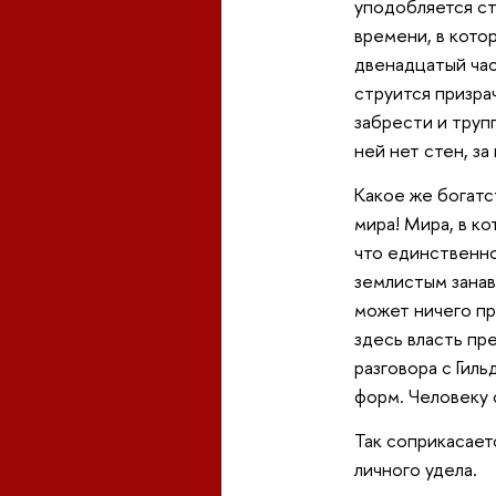
уподобляется ст
времени, в котор
двенадцатый час
струится призра
забрести и труп
ней нет стен, за
Какое же богатс
мира! Мира, в к
что единственно
землистым занав
может ничего пр
здесь власть пр
разговора с Гил
форм. Человеку 
Так соприкасает
личного удела.