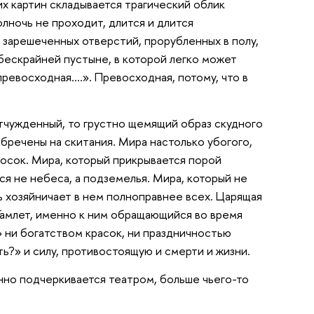
х картин складывается трагический облик
олночь не проходит, длится и длится
и зарешеченных отверстий, прорубленных в полу,
бескрайней пустыне, в которой легко может
ревосходная….». Превосходная, потому, что в
отчужденный, то грустно щемящий образ скудного
обречены на скитания. Мира настолько убогого,
досок. Мира, который прикрывается порой
ся не небеса, а подземелья. Мира, который не
 хозяйничает в нем полноправнее всех. Царящая
 Гамлет, именно к ним обращающийся во время
» ни богатством красок, ни праздничностью
ь?» и силу, противостоящую и смерти и жизни.
енно подчеркивается театром, больше чьего-то