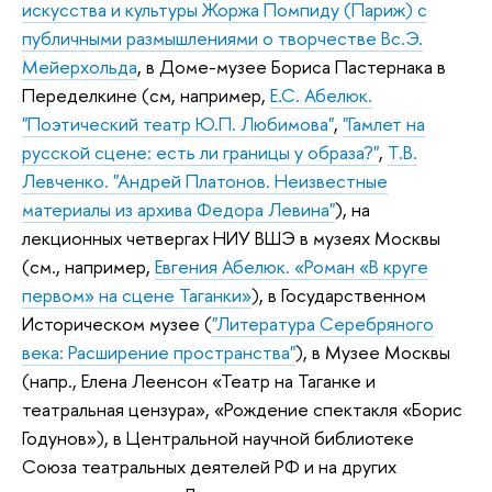
искусства и культуры Жоржа Помпиду (Париж) с
публичными размышлениями о творчестве Вс.Э.
Мейерхольда
,
в Доме-музее Бориса Пастернака в
Переделкине (см, например,
Е.С. Абелюк.
"Поэтический театр Ю.П. Любимова"
,
"Гамлет на
русской сцене: есть ли границы у образа?"
,
Т.В.
Левченко. "Андрей Платонов. Неизвестные
материалы из архива Федора Левина"
), на
лекционных четвергах НИУ ВШЭ в музеях Москвы
(см., например,
Евгения Абелюк. «Роман «В круге
первом» на сцене Таганки»
), в Государственном
Историческом музее (
"Литература Серебряного
века: Расширение пространства"
), в Музее Москвы
(напр., Елена Леенсон «Театр на Таганке и
театральная цензура», «Рождение спектакля «Борис
Годунов»), в Центральной научной библиотеке
Союза театральных деятелей РФ и на других