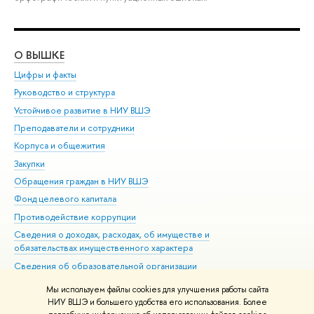
О ВЫШКЕ
ОБ
Цифры и факты
Ли
Руководство и структура
Дов
Устойчивое развитие в НИУ ВШЭ
Ол
Преподаватели и сотрудники
При
Корпуса и общежития
Вы
Закупки
При
Обращения граждан в НИУ ВШЭ
Ас
Фонд целевого капитала
До
Противодействие коррупции
Цен
Сведения о доходах, расходах, об имуществе и
Би
обязательствах имущественного характера
Об
Сведения об образовательной организации
Обр
Людям с ограниченными возможностями здоровья
Мы используем файлы cookies для улучшения работы сайта
Единая платежная страница
НИУ ВШЭ и большего удобства его использования. Более