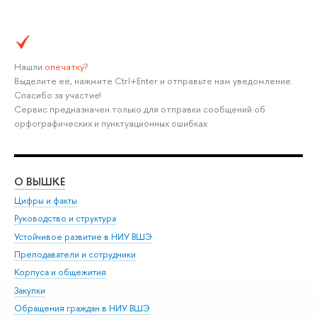
Нашли
опечатку
?
Выделите её, нажмите Ctrl+Enter и отправьте нам уведомление.
Спасибо за участие!
Сервис предназначен только для отправки сообщений об
орфографических и пунктуационных ошибках.
О ВЫШКЕ
ОБ
Цифры и факты
Ли
Руководство и структура
Дов
Устойчивое развитие в НИУ ВШЭ
Ол
Преподаватели и сотрудники
При
Корпуса и общежития
Вы
Закупки
При
Обращения граждан в НИУ ВШЭ
Ас