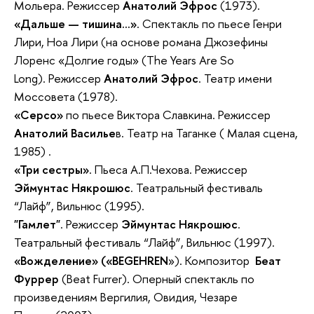
Мольера. Режиссер
Анатолий Эфрос
(1973).
«Дальше — тишина…»
. Спектакль по пьесе Генри
Лири, Ноа Лири (на основе романа Джозефины
Лоренс «Долгие годы» (The Years Are So
Long). Режиссер
Анатолий Эфрос
. Театр имени
Моссовета (1978).
«Серсо»
по пьесе Виктора Славкина. Режиссер
Анатолий Василье
в. Театр на Таганке ( Малая сцена,
1985) .
«Три сестры»
. Пьеса А.П.Чехова. Режиссер
Эймунтас Някрошюс
. Театральный фестиваль
“Лайф”, Вильнюс (1995).
"Гамлет"
. Режиссер
Эймунтас Някрошюс
.
Театральный фестиваль “Лайф”, Вильнюс (1997).
«Вожделение» («BEGEHREN
»). Композитор
Беат
Фуррер
(Beat Furrer). Оперный спектакль по
произведениям Вергилия, Овидия, Чезаре