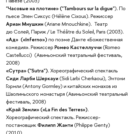
Павезе (2003)
"Часовые на плотине» ("Tambours sur la digue"
). По
пьесе Элен Сиксус (Hélène Cixous). Режиссер
Ариан Мнушкин
(Ariane Mnouchkine). Театр
дю Солей, Париж / Le Théâtre du Soleil, Paris (2003).
«Ад» («Inferno»)
по поэме Данте «Божественная
комедия». Режиссер
Ромео Кастеллуччи
(Romeo
Castellucci) (Авиньонский театральный фестиваль,
2008)
«Сутра» ("Sutra").
Хореографический спектакль
Сиди Ларби Шеркауи
(Sidi Larbi Cherkaoui), Энтони
Гормли (Antony Gormley) и китайских монахов из
Шаолиньского монастыря (Авиньонский театральный
фестиваль, 2008)
«Край Земли» («La Fin des Terres»)
.
Хореографический спектакль. Режиссер-
постановщик
Филипп Жанти
(Philippe Genty)
(2010).