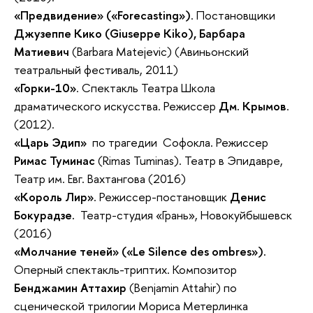
«Предвидение» («Forecasting»)
. Постановщики
Джузеппе Кико (Giuseppe Kiko), Барбара
Матиевич
(Barbara Matejevic) (Авиньонский
театральный фестиваль, 2011)
«Горки-10»
. Спектакль Театра Школа
драматического искусства. Режиссер
Дм. Крымов
.
(2012).
«Царь Эдип»
по трагедии Софокла. Режиссер
Римас Туминас
(Rimas Tuminas). Театр в Эпидавре,
Театр им. Евг. Вахтангова (2016)
«Король Лир»
. Режиссер-постановщик
Денис
Бокурадзе.
Театр-студия «Грань», Новокуйбышевск
(2016)
«Молчание теней»
(«Le Silence des ombres»).
Оперный спектакль-триптих. Композитор
Бенджамин Аттахир
(Benjamin Attahir) по
сценической трилогии Мориса Метерлинка