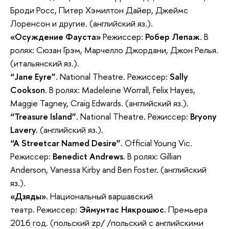
Броди Росс, Питер Хэмилтон Дайер, Джеймс
Лоренсон и другие. (английский яз.).
«Осуждение Фауста»
Режиссер:
Робер Лепаж
. В
ролях: Сюзан Грэм, Марчелло Джордани, Джон Релья.
(итальянский яз.).
“Jane Eyre”
. National Theatre. Режиссер:
Sally
Cookson
. В ролях: Madeleine Worrall, Felix Hayes,
Maggie Tagney, Craig Edwards. (английский яз.).
“Treasure Island”
. National Theatre. Режиссер:
Bryony
Lavery.
(английский яз.).
“A Streetcar Named Desire”.
Official Young Vic.
Режиссер:
Benedict Andrews.
В ролях: Gillian
Anderson, Vanessa Kirby and Ben Foster. (английский
яз.).
«Дзяды».
Национальный варшавский
театр. Режиссер:
Эймунтас Някрошюс.
Премьера
2016 год. (польский zp/ /польский с английскими