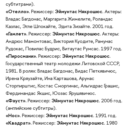
субтитрами).
«Отелло».
Режиссер:
Эймунтас Някрошюс
. Актеры:
Владас Багдонас, Маргарита Жимелите, Роландас
Казлас, Эгле Шпокайте, Эдита Зизайте. 2001 год.
«Гамлет».
Режиссер:
Эймунтас Някрошюс.
Актеры:
Андрюс Мамонтовас, Виктория Куодите, Рамунас
Рудокас, Повилас Будрис, Витаутас Румсас. 1997 год.
«Пиросмани».
Режиссер:
Эймунтас Някрошюс.
Государственный театр молодежи Литовской СССР,
1981. В ролях: Владас Багдонас, Видас Петкявичюс,
Ирена Кряузайте, Ина Карташова, Арунас
Сторпирштис, Костас Сморгинас, Альгидрас Грашис,
Фердинандас Якшис, Юозас Ярушявичюс.
«Фауст».
Режиссер:
Эймунтас Някрошюс.
2006 год.
(английские субтитры).
«Нос».
Режиссер:
Эймунтас Някрошюс
. 1991 год.
«Квадрат».
Режиссер:
Эймунтас Някрошюс.
1980