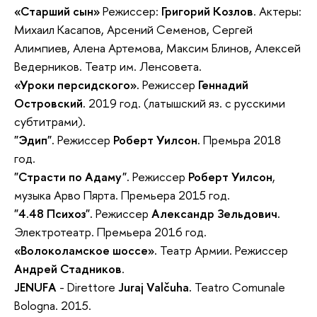
«Старший сын»
Режиссер:
Григорий Козлов
. Актеры:
Михаил Касапов, Арсений Семенов, Сергей
Алимпиев, Алена Артемова, Максим Блинов, Алексей
Ведерников. Театр им. Ленсовета.
«Уроки персидского».
Режиссер
Геннадий
Островский.
2019 год. (латышский яз. с русскими
субтитрами).
"Эдип".
Режиссер
Роберт Уилсон.
Премьра 2018
год.
"Страсти по Адаму".
Режиссер
Роберт Уилсон
,
музыка Арво Пярта. Премьера 2015 год.
"4.48 Психоз".
Режиссер
Александр Зельдович.
Электротеатр. Премьера 2016 год.
«Волоколамское шоссе».
Театр Армии. Режиссер
Андрей Стадников
.
JENUFA
- Direttore
Juraj Valčuha.
Teatro Comunale
Bologna. 2015.