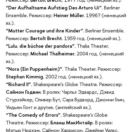
“Der Aufhaltsame Aufstieg Des Arturo Ui”
. Berliner
Einsemble. Режиссер:
Heiner Müller.
1996? (немецкий
яз.).
“Mutter Courage und ihre Kinder”.
Berliner Einsemble.
Режиссер:
Bertolt Brecht
. 1959 год. (немецкий яз.).
“Lulu. die büchse der pandora”.
Thalia Theater.
Режиссер:
Michael Thalheimer.
2004 год. (немецкий
яз.).
“Nora (Ein Puppenheim)”
. Thalia Theater. Режиссер:
Stephan Kimmig.
2002 год. (немецкий яз.).
“Richard II”.
Shakespeare’s Globe Theatre. Режиссер:
Саймон Годвин
. В ролях: Чарльз Эдвардс, Дэвид
Стурзэйкер, Оливер Бут, Сара Вудворд, Джонни Глин,
Уидьям Гонт и другие. (английский яз.).
“The Comedy of Errors”.
Shakespeare’s Globe
Theatre. Режиссер:
Бланш МакИнтайр
. В ролях:
Мэтью Нидхэм, Саймон Харрисон, Джейми Уилкс,