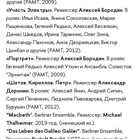
другие (РАМТ. 2009).
«Участь Электры»
. Режиссер
Алексей Бородин
. В
ролях: Илья Исаев, Янина Соколовская, Мария
Рыщенкова, Евгений Редько, Алексей Веселкин,
Денис Шведов, Ирина Таранник, Олег Зима,
Александр Пахомов, Анна Дворжецкая, Виктор
Цымбал и другие (РАМТ, 2012).
«Портрет».
Режиссер
Алексей Бородин
. В ролях:
Евгений Редько Алексей Уткин и Ансамбль Солистов
"Эрмитаж" (РАМТ, 2009).
«Шатов. Кириллов. Петр»
. Режиссер
Александр
Доронин
. В ролях: Алексей Янин, Андрей Сипин,
Сергей Печенкин, Людмила Пивоварова, Дмитрий
Бурукин (РАМТ, 2012).
“Macbeth
”. Berliner Einsemble. Режиссер:
Michael
Thalheimer.
2019 год. (немецкий яз.).
“Das Leben des Galileo Galilei”
. Berliner Einsemble.
Режиссер:
Bertolt Brecht
. 1977 год. (немецкий яз.).