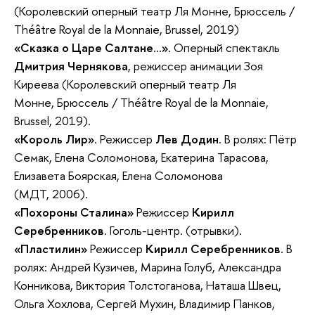
(Королевский оперный театр Ля Монне, Брюссель /
Théâtre Royal de la Monnaie, Brussel, 2019)
«Сказка о Царе Салтане…»
. Оперный спектакль
Дмитрия Чернякова
, режиссер анимации Зоя
Киреева (Королевский оперный театр Ля
Монне, Брюссель / Théâtre Royal de la Monnaie,
Brussel, 2019).
«Король Лир»
. Режиссер
Лев Додин
. В ролях: Пётр
Семак, Елена Соломонова, Екатерина Тарасова,
Елизавета Боярская, Елена Соломонова
(МДТ, 2006).
«Похороны Сталина»
Режиссер
Кирилл
Серебренников
. Гоголь-центр. (отрывки).
«Пластилин»
Режиссер
Кирилл Серебренников
. В
ролях: Андрей Кузичев, Марина Голуб, Александра
Конникова, Виктория Толстоганова, Наташа Швец,
Ольга Хохлова, Сергей Мухин, Владимир Панков,