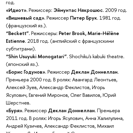
год.
«Идиот».
Режиссер:
Эймунтас Някрошюс.
2009 год.
«Вишневый сад».
Режиссер
Питер Брук
. 1981 год.
(французский яз.).
“Beckett”.
Режиссеры:
Peter Brook, Marie-Hélène
Estienne.
2018 год. (английский с французскими
субтитрами).
“Shin Usuyuki Monogatari”.
Shochiku's kabuki theatre.
(японский яз.).
«
Борис Годунов»
. Режиссер
Деклан Доннеллан.
Премьера 2000 год. В ролях: Авангард Леонтьев,
Алексей Зуев, Александр Феклистов, Игорь
Ясулович, Евгений Миронов, Олег Вавилов, Юрий
Шерстнев.
«Буря»
. Режиссер
Деклан Доннеллан.
Премьера
2011 год. В ролях: Игорь Ясулович, Анна Халилулина,
Андрей Кузичев, Александр Феклистов, Михаил