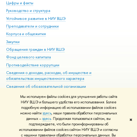
Цифры и факты
Ли
Руководство и структура
Дов
Устойчивое развитие в НИУ ВШЭ
Ол
Преподаватели и сотрудники
При
Корпуса и общежития
Вы
Закупки
При
Обращения граждан в НИУ ВШЭ
Ас
Фонд целевого капитала
До
Противодействие коррупции
Цен
Сведения о доходах, расходах, об имуществе и
Би
обязательствах имущественного характера
Об
Сведения об образовательной организации
Обр
Людям с ограниченными возможностями здоровья
Мы используем файлы cookies для улучшения работы сайта
Единая платежная страница
НИУ ВШЭ и большего удобства его использования. Более
подробную информацию об использовании файлов cookies
Работа в Вышке
можно найти
здесь
, наши правила обработки персональных
данных –
здесь
. Продолжая пользоваться сайтом, вы
✖
Редактору
подтверждаете, что были проинформированы об
© НИУ ВШЭ 1993–2026
Адреса и контакты
Условия использования
использовании файлов cookies сайтом НИУ ВШЭ и согласны
с нашими правилами обработки персональных данных. Вы
материалов
Политика конфиденциальности
Карта сайта