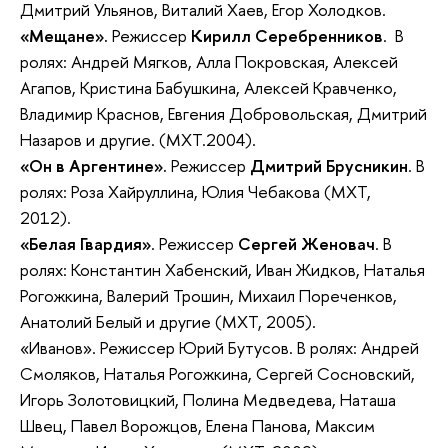
Дмитрий Ульянов, Виталий Хаев, Егор Холодков.
«Мещане».
Режиссер
Кирилл Серебренников
. В
ролях: Андрей Мягков, Алла Покровская, Алексей
Агапов, Кристина Бабушкина, Алексей Кравченко,
Владимир Краснов, Евгения Добровольская, Дмитрий
Назаров и другие. (МХТ.2004).
«Он в Аргентине».
Режиссер
Дмитрий Брусникин
. В
ролях: Роза Хайруллина, Юлия Чебакова (МХТ,
2012).
«Белая Гвардия»
. Режиссер
Сергей Женовач
. В
ролях: Константин Хабенский, Иван Жидков, Наталья
Рогожкина, Валерий Трошин, Михаил Пореченков,
Анатолий Белый и другие (МХТ, 2005).
«Иванов». Режиссер Юрий Бутусов. В ролях: Андрей
Смоляков, Наталья Рогожкина, Сергей Сосновский,
Игорь Золотовицкий, Полина Медведева, Наташа
Швец, Павел Ворожцов, Елена Панова, Максим