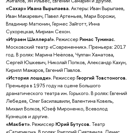
Жигалов, Ян Ильвес, Евгений Самарин и другие.
«Сахар»
Ивана Вырыпаева.
Актеры: Иван Вырыпаев,
Иван Макаревич, Павел Артемьев, Мари Ворожи,
Владимир Матюнин, Гермес Зайготт, Инна
Сухорецкая, Мириам Сехон.
«Играем Шиллера!»
. Режиссер
Римас Туминас.
Московский театр «Современник». Премьера: 2017
год. В ролях: Марина Неёлова, Чулпан Хаматова,
Сергей Юшкевич, Николай Попков, Александр Кахун,
Кирилл Мажаров, Евгений Павлов.
«
История лошади»
. Режиссер
Георгий Товстоногов
.
Премьера в 1975 году на сцене Большого
драматического театра им. Горького. В ролях: Евгений
Лебедев, Олег Басилашвили, Валентина Ковель,
Михаил Волков, Юзеф Мироненко, Всеволод
Кузнецов и другие.
«Макбет».
Режиссер
Юрий Бутусов.
Театр
«Сатирикон». В ролях: Григорий Сиятвинда, Денис