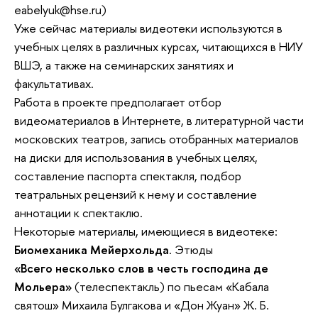
eabelyuk@hse.ru)
eabelyuk@hse.ru
eabelyuk@hse.ru
Уже сейчас материалы видеотеки используются в
учебных целях в различных курсах, читающихся в НИУ
ВШЭ, а также на семинарских занятиях и
факультативах.
Работа в проекте предполагает отбор
видеоматериалов в Интернете, в литературной части
московских театров, запись отобранных материалов
на диски для использования в учебных целях,
составление паспорта спектакля, подбор
театральных рецензий к нему и составление
аннотации к спектаклю.
Некоторые материалы, имеющиеся в видеотеке:
Биомеханика Мейерхольда
. Этюды
«Всего несколько слов в честь господина де
Мольера»
(телеспектакль) по пьесам «Кабала
святош» Михаила Булгакова и «Дон Жуан» Ж. Б.