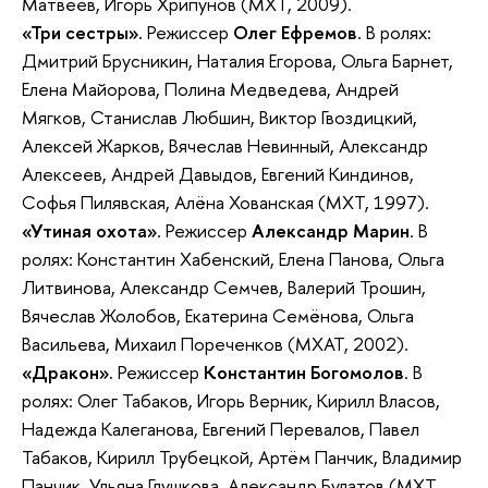
Матвеев, Игорь Хрипунов (МХТ, 2009).
«Три сестры».
Режиссер
Олег Ефремов
. В ролях:
Дмитрий Брусникин, Наталия Егорова, Ольга Барнет,
Елена Майорова, Полина Медведева, Андрей
Мягков, Станислав Любшин, Виктор Гвоздицкий,
Алексей Жарков, Вячеслав Невинный, Александр
Алексеев, Андрей Давыдов, Евгений Киндинов,
Софья Пилявская, Алёна Хованская (МХТ, 1997).
«Утиная охота»
. Режиссер
Александр Марин
. В
ролях: Константин Хабенский, Елена Панова, Ольга
Литвинова, Александр Семчев, Валерий Трошин,
Вячеслав Жолобов, Екатерина Семёнова, Ольга
Васильева, Михаил Пореченков (МХАТ, 2002).
«Дракон».
Режиссер
Константин Богомолов
. В
ролях: Олег Табаков, Игорь Верник, Кирилл Власов,
Надежда Калеганова, Евгений Перевалов, Павел
Табаков, Кирилл Трубецкой, Артём Панчик, Владимир
Панчик, Ульяна Глушкова, Александр Булатов (МХТ,