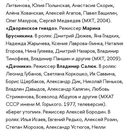
Литвинова, Юлия Полынская, Анастасия Скорик,
Алёна Хованская, Алексей Агапов, Павел Ващилин,
Олег Мазуров, Сергей Медведев (МХТ, 2004).
«Дворянское гнездо»
. Режиссер
Марина
Брусникина
. В ролях: Дмитрий Дюжев, Яна Гладких,
Надежда Жарычева, Ксения Лаврова-Глинка, Наталия
Егорова, Нина Гуляева, Дмитрий Назаров, Владимир
Тимофеев, Владимир Паншин и другие (МХТ, 2009).
«Дачники»
. Режиссер
Владимир Салюк.
В
ролях:
Леонид Губанов, Светлана Коркошко, Ия Саввина,
Борис Щербаков, Александр Дик, Николай Пеньков,
Владлен Давыдов, Александр Калягин, Любовь
Стриженова, Всеволод Абдулов и другие (
МХАТ
СССР имени М. Горького. 1977, телеверсия)
.
«Берег утопии». Режиссер Алексей Бородин. В
ролях: Илья Исаев, Евгений Редько, Алексей Розин,
Степан Морозов, Александр Устюгов, Нелли