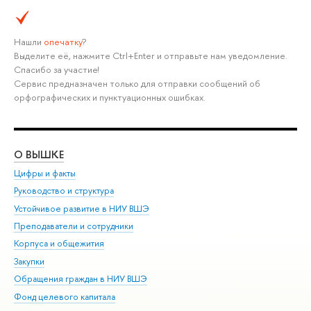
Нашли
опечатку
?
Выделите её, нажмите Ctrl+Enter и отправьте нам уведомление.
Спасибо за участие!
Сервис предназначен только для отправки сообщений об
орфографических и пунктуационных ошибках.
О ВЫШКЕ
ОБ
Цифры и факты
Ли
Руководство и структура
Дов
Устойчивое развитие в НИУ ВШЭ
Ол
Преподаватели и сотрудники
При
Корпуса и общежития
Вы
Закупки
При
Обращения граждан в НИУ ВШЭ
Ас
Фонд целевого капитала
До