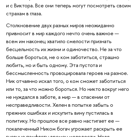
и с Виктора. Все они теперь могут посмотреть своим
страхам в глаза.
Столкновение двух разных миров неожиданно
привносит в мир каждого нечто очень важное —
всем им наконец хватило смелости признать
бесцельность их жизни и одиночество. Не за что
больше бороться, не о ком заботиться, страшно
любить, но и быть одному. Эта пустота и
бессмысленность провоцировала героев на разное.
Ник отчаянно искал того, о ком сможет заботиться
или то, за что можно бороться. Но никто вокруг него
не нуждался в заботе, а мир — в спасении от
несправедливости. Хелен в попытке забыть о
прежних ошибках и искупить вину пустилась в
политику. Но прошлое все равно настигает ее —
покалеченный Ником богач угрожает раскрыть ее
гневные памфлеты времен молодости. Надя