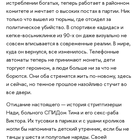
истреблении богатых, теперь работает в районном
комитете и мечтает о высоких постах в партии. Ник
только что вышел из тюрьмы, где отсидел за
политическое убийство. В спортивке «адидас» и
кепке-восьмиклинке из 90-х он даже визуально не
совсем вписывается в современные реалии. В мире,
куда он вернулся, все изменилось. Телефонные
автоматы теперь не принимают монеты, дети
торгуют героином, а люди больше ни за что не
борются. Они оба стремятся жить по-новому, здесь
и сейчас, но темное прошлое назойливо стучит во
все двери.
Отицание настоящего — история стриптизерши
Нади, больного СПИДом Тима и его секс-раба
Виктора. Их тусовки в париках и с ушами кроликов
могли бы напоминать детский утренник, если бы не
танцы у шеста и полуголые наряды. Своей