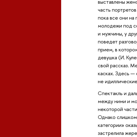
выставлены женс
часть портретов
пока все они на
молодежи под со
и мужчины, у др
поведет разговор
прием, в котором
девушка (И. Куле
свой рассказ. М
касках. Здесь —
не идиллические
Спектакль и дал
между ними и мо
некоторой части
Однако слишком 
категории» оказы
застрелила жере