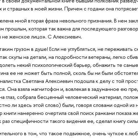
 в своей документальной книге бывший полковник разведчик
 и страшных в моей жизни. Причем с годами она потрясае
елена мной вторая фраза невольного признания. В нем зак
м прошлым, которая так важна для последующего разговор
ы не женское лицо». С Алексиевич.
таким грузом в душе! Если не углубляться, не переживать с
так скупы на детали, на подробности ветераны, легко сбива
долеть некий психологический барьер, обнажить те самы
тина ее не может быть полной, сколь бы ни были обстоят
налистка Светлана Алексиевич подошла к делу с той прост
ся. Она взяла магнитофон и, вовлекая в задуманное ею пр
у на глаз, собрала бесценный человеческий материал, поло
естно ли здесь этой слово) были, говоря словами одной из
ор книги намеренно очертила свой поиск рамками показа ж
как раз специфичности такого видения ее, сделал книгу с
ительного в том, что такое подвижное, очень чуткое к лю