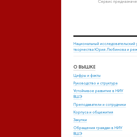
Сервис предназначе
Национальный исследовательский 
творчества Юрия Любимова и режи
О ВЫШКЕ
Цифры и факты
Руководство и структура
Устойчивое развитие в НИУ
ВШЭ
Преподаватели и сотрудники
Корпуса и общежития
Закупки
Обращения граждан в НИУ
ВШЭ