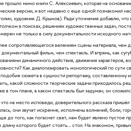
 не прошло мимо книги С. Алексиевич, которая на основани
ческие версии, и вот недавно с еще одной познакомил на
аголин, художник Д. Крымов). Ради уточнения добавлю, что
толчком в поисках, решениях художественных задач, пост
омерен не только в силу документальности исходного мат
лее сопротивляющегося велениям сцены материала, чем д
, документальный фильм, чем спектакль. И впрямь, как суг
ованиями динамичного действия, движения характеров, в
овности? Как диалогизировать монологический по сути св
 подобие сюжета в сущности репортажу, составленному и
ить, какой сложности творческие задачи приходилось реша
же в том плане, в каком спектакль был задуман, он сложил
 что на место исповеди, доверительного рассказа пришёл
лась, они звучат искренне, исполнены волнений, боли, го
ще до того, как погаснет свет, нам будет явлено пустое п
сю длину которого будет стоять… стол. На знакомом, привы