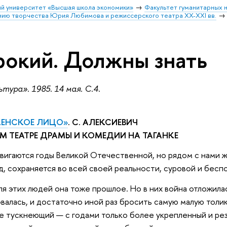
й университет «Высшая школа экономики»
Факультет гуманитарных н
ению творчества Юрия Любимова и режиссерского театра XX-XXI вв.
рокий. Должны знать
тура». 1985. 14 мая. С.4.
ЖЕНСКОЕ ЛИЦО»
. С. АЛЕКСИЕВИЧ
 ТЕАТРЕ ДРАМЫ И КОМЕДИИ НА ТАГАНКЕ
вигаются годы Великой Отечественной, но рядом с нами жи
ад, сохраняется во всей своей реальности, суровой и бесп
для этих людей она тоже прошлое. Но в них война отложила
валась, и достаточно иной раз бросить самую малую толи
не тускнеющий — с годами только более укрепленный и ре