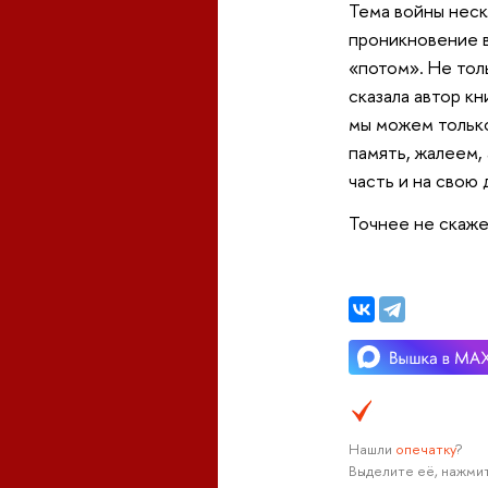
Тема войны неск
проникновение в
«потом». Не тол
сказала автор к
мы можем только
память, жалеем, 
часть и на свою 
Точнее не скаже
Нашли
опечатку
?
Выделите её, нажмит