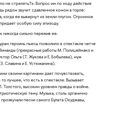
ло не стрелять?». Вопрос им по ходу действия
едь рядом звучит сдавленное комом в горле:
, когда ее вывернут из земли плугом. Огромное
 придает особую силу эпизоду.
ак никогда сильно пережив ее.
рам героинь пьесы позволило в спектакле четче
 Зинаиды (прекрасные работы М. Полицеймако и
тор Ольга (Т. Жукова и Е. Бобылева), муж
. Славина и Е. Устюжанина).
гими своими картинами дает почувствовать,
то лучшее, что есть в спектакле. Вызывает
. Толстого, высоким уровнем правды о войне.
риотическую тему. Музыка, столь органично
в прозвучали песни самого Булата Окуджавы,