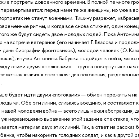
кие портреты довоенного времени. В полной темноте гро
 перевертывается: перед нами те же женщины, но уже в во
 портретах не станут военными. Тишину разрежет, «вбрасы
временные ритмы, и когда все снова стихнет, один конец
угого же будут сидеть двое молодых людей. Пока Антонина
 на встрече ветеранов (его начинает Г. Власова и продолж
 даны биографии фронтовиков), молодой человек (О. Казанче
вская), внучка Антонины. Бабушка подойдет к ней и, мягко
ежду этими двумя «полюсами» — группа повернутых к нам
 сюжетная «завязь» спектакля: два поколения, разделенны
.
ьше будет идти двумя «потоками» — обмен пережитым на 
лодыми. Обе эти линии, сливаясь воедино, и составляют ка
 нашей молодежи война — всего лишь некая абстракция, да
уж неравноценно выражение этой задачи в спектакле, чт
вается материал двух этих линий. Так, в ответ на рассказ
бенка, чтобы накормить голодных солдат, и как в другой р