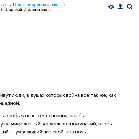
аук
Центр цифровых архивных
В. Широкий. Должны знать
вут люди, в душах которых война все так же, как
ощадной.
сь особым пластом сознания, как бы
ку на мимолетный всплеск воспоминаний, чтобы
зкий — ужасающий лик свой. «Та ночь… —