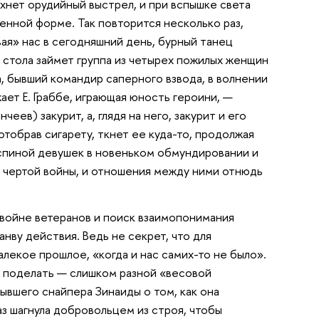
хнет орудийный выстрел, и при вспышке света
енной форме. Так повторится несколько раз,
вая» нас в сегодняшний день, бурный танец
 стола займет группа из четырех пожилых женщин
, бывший командир саперного взвода, в волнении
ает Е. Граббе, играющая юность героини, —
ев) закурит, а, глядя на него, закурит и его
 отобрав сигарету, ткнет ее куда-то, продолжая
 спиной девушек в новеньком обмундировании и
е чертой войны, и отношения между ними отнюдь
войне ветеранов и поиск взаимопонимания
нву действия. Ведь не секрет, что для
лекое прошлое, «когда и нас самих-то не было».
о поделать — слишком разной «весовой
 бывшего снайпера Зинаиды о том, как она
аз шагнула добровольцем из строя, чтобы