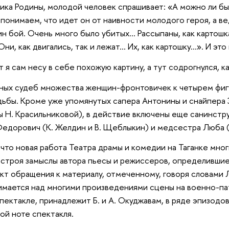
ика Родины, молодой человек спрашивает: «А можно ли бы
 понимаем, что идет он от наивности молодого героя, а в
н бой. Очень много было убитых… Рассыпаны, как картошка
и, как двигались, так и лежат… Их, как картошку…». И это
 я сам несу в себе похожую картину, а тут содрогнулся, к
ых судеб множества женщин-фронтовичек к четырем фигу
дьбы. Кроме уже упомянутых сапера Антонины и снайпера
 Н. Красильниковой), в действие включены еще санинструк
едорович (К. Желдин и В. Щеблыкин) и медсестра Люба (З
что новая работа Театра драмы и комедии на Таганке мно
 строя замыслы автора пьесы и режиссеров, определившие 
кт обращения к материалу, отмеченному, говоря словами Л
мается над многими произведениями сцены на военно-пат
спектакле, принадлежит Б. и А. Окуджавам, в ряде эпизодо
ой ноте спектакля.