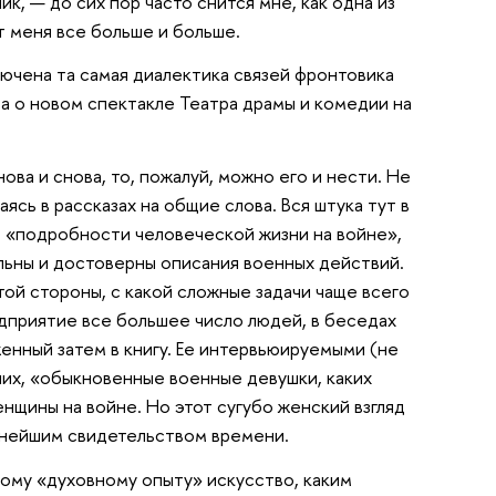
, — до сих пор часто снится мне, как одна из
т меня все больше и больше.
лючена та самая диалектика связей фронтовика
а о новом спектакле Театра драмы и комедии на
нова и снова, то, пожалуй, можно его и нести. Не
ясь в рассказах на общие слова. Вся штука тут в
е «подробности человеческой жизни на войне»,
ельны и достоверны описания военных действий.
ой стороны, с какой сложные задачи чаще всего
едприятие все большее число людей, в беседах
женный затем в книгу. Ее интервьюируемыми (не
 них, «обыкновенные военные девушки, каких
енщины на войне. Но этот сугубо женский взгляд
ильнейшим свидетельством времени.
бому «духовному опыту» искусство, каким