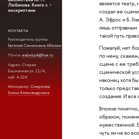
является театр,
Любимова. Книги с
инскриптами
создал ее сцени
А. Эфрос и Б. Гл
лишь отправным 
КОНТАКТЫ
такой путь прав
Руководитель группы:
Евгения Семеновна Абелюк
Пожалуй, нет бо
Почта:
eabelyuk@hse.ru
по нему, скажем
сцене с ее треб
Адрес: Старая
Басманная ул. 21/4,
сценической усл
каб. А-324
наконец хотя бы
Менеджер:
Смирнова
только представ
Елена Александровна
создания. И все 
Вполне понятно,
образом, поменя
мужественной. Е
чуть ли не во в