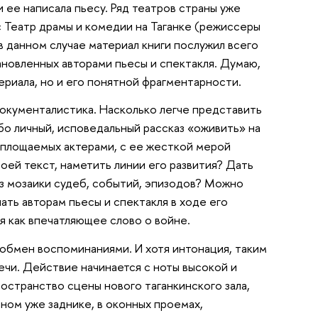
и ее написала пьесу. Ряд театров страны уже
с Театр драмы и комедии на Таганке (режиссеры
 в данном случае материал книги послужил всего
ановленных авторами пьесы и спектакля. Думаю,
ериала, но и его понятной фрагментарности.
окументалистика. Насколько легче представить
убо личный, исповедальный рассказ «оживить» на
оплощаемых актерами, с ее жесткой мерой
оей текст, наметить линии его развития? Дать
з мозаики судеб, событий, эпизодов? Можно
ть авторам пьесы и спектакля в ходе его
ся как впечатляющее слово о войне.
 обмен воспоминаниями. И хотя интонация, таким
речи. Действие начинается с ноты высокой и
ространство сцены нового таганкинского зала,
чном уже заднике, в оконных проемах,