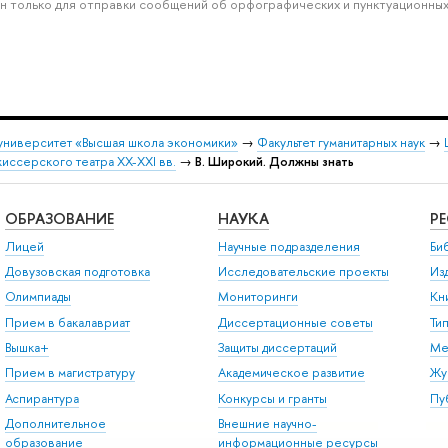
н только для отправки сообщений об орфографических и пунктуационных
университет «Высшая школа экономики»
→
Факультет гуманитарных наук
→
ссерского театра XX-XXI вв.
→
В. Широкий. Должны знать
ОБРАЗОВАНИЕ
НАУКА
Р
Лицей
Научные подразделения
Би
Довузовская подготовка
Исследовательские проекты
Из
Олимпиады
Мониторинги
Кн
Прием в бакалавриат
Диссертационные советы
Ти
Вышка+
Защиты диссертаций
Ме
Прием в магистратуру
Академическое развитие
Жу
Аспирантура
Конкурсы и гранты
Пу
Дополнительное
Внешние научно-
образование
информационные ресурсы