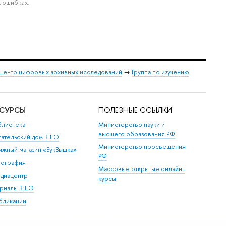
 ошибках.
Центр цифровых архивных исследований
→
Группа по изучению
ЕСУРСЫ
ПОЛЕЗНЫЕ ССЫЛКИ
блиотека
Министерство науки и
высшего образования РФ
дательский дом ВШЭ
Министерство просвещения
ижный магазин «БукВышка»
РФ
пография
Массовые открытые онлайн-
диацентр
курсы
рналы ВШЭ
бликации