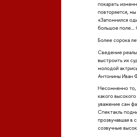
покарать изменн
повторяется, мы
«Запомнился оди
большое поле… Он
Более сорока лет
Сведение реальн
выстроить их су
молодой актрисы
Антонины Иван Ф
Несомненно то, 
какого высокого
уважение сам фа
Спектакль подни
прозвучавшая в 
созвучные высок