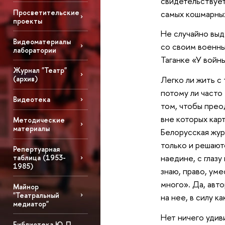
свидетельствует
Просветительские
самых кошмарных
проекты
Не случайно выд
Видеоматериалы
со своим военны
лаборатории
Таганке «У войн
Журнал "Театр"
Легко ли жить с 
(архив)
потому ли часто 
Видеотека
том, чтобы прео
вне которых кар
Методические
материалы
Белорусская жур
только и решают
Репертуарная
наедине, с глаз
таблица (1953-
1985)
знаю, право, ум
много». Да, авт
Майнор
"Театральный
на нее, в силу 
медиатор"
Нет ничего удив
Библиотека Ю. П.