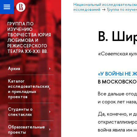
Национальный исследовательски
исследований
Группа по изуч
ГРУППА ПО
ИЗУЧЕНИЮ
В. Ши
ТВОРЧЕСТВА ЮРИЯ
ЛЮБИМОВА И
РЕЖИССЕРСКОГО
ТЕАТРА XX-XXI ВВ.
«Советская куль
Архив
«У ВОЙНЫ НЕ 
В МОСКОВСКОМ
Каталог
исследовательских
и прикладных
Все дальше отод
проектов
и сорок лет наз
Студенты о
Да, конечно, и 
спектаклях
откристаллизиро
Образовательные
война явила им 
проекты