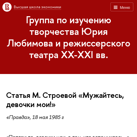
Высшая школа экономики
Меню
Группа по изучению
творчества Юрия
Любимова и режиссерского
театра XX-XXI вв.
Статья М. Строевой «Мужайтесь,
девочки мои!»
«Правда», 18 мая 1985 г
«Поплачьте, девочки мои, о том, что вспомнилось…»