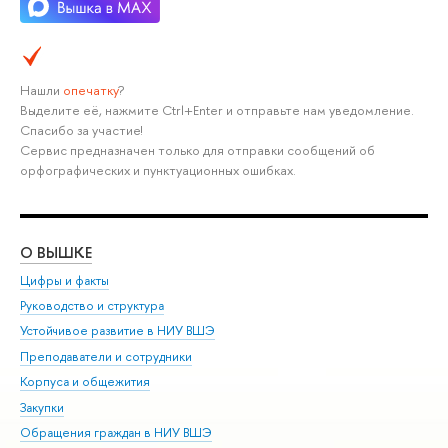
Нашли
опечатку
?
Выделите её, нажмите Ctrl+Enter и отправьте нам уведомление.
Спасибо за участие!
Сервис предназначен только для отправки сообщений об
орфографических и пунктуационных ошибках.
О ВЫШКЕ
ОБ
Цифры и факты
Ли
Руководство и структура
Дов
Устойчивое развитие в НИУ ВШЭ
Ол
Преподаватели и сотрудники
При
Корпуса и общежития
Вы
Закупки
При
Обращения граждан в НИУ ВШЭ
Ас