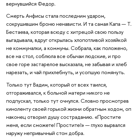
вернувшийся Федор.
Смерть Анфисы стала последним ударом,
сокрушившим броню ненависти. И та самая Капа — Т.
Бестаева, которая всюду с хитрецой свою пользу
выгадывала, вдруг открылась хлопотливой хозяйкой
не коммуналки, а коммуны. Собрала, как положено,
все на стол, соблюла все обычаи людские, и про
свое горе застарелое высказала, не забывая и хлеб
нарезать, и чай прихлебнуть, и усопшую помянуть.
Только тут Вадим, который от всех таился,
отгораживался, к больной матери никого не
подпускал, только тут очнулся. Словно просмотрев
киноленту своей горькой жизни обратным ходом, оп
наконец отворил душу состраданию. «Простите
меня, если сможете! Простите!» — глухо вырвался
наружу непривычный стон добра.