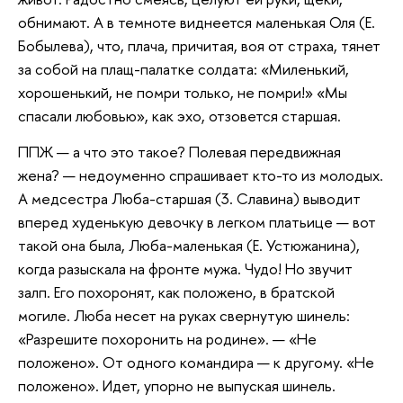
обнимают. А в темноте виднеется маленькая Оля (E.
Бобылева), что, плача, причитая, воя от страха, тянет
за собой на плащ-палатке солдата: «Миленький,
хорошенький, не помри только, не помри!» «Мы
спасали любовью», как эхо, отзовется старшая.
ППЖ — а что это такое? Полевая передвижная
жена? — недоуменно спрашивает кто-то из молодых.
А медсестра Люба-старшая (3. Славина) выводит
вперед худенькую девочку в легком платьице — вот
такой она была, Люба-маленькая (Е. Устюжанина),
когда разыскала на фронте мужа. Чудо! Но звучит
залп. Его похоронят, как положено, в братской
могиле. Люба несет на руках свернутую шинель:
«Разрешите похоронить на родине». — «Не
положено». От одного командира — к другому. «Не
положено». Идет, упорно не выпуская шинель.