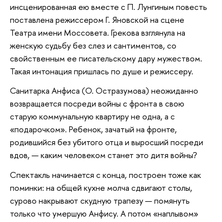
инсценированная ею вместе с П. Лунгиным повесть
поставлена режиссером Г. Яновской на сцене
Театра имени Моссовета. Грекова взглянула на
женскую судьбу без слез и сантиментов, со
свойственным ее писательскому дару мужеством.
Такая интонация пришлась по душе и режиссеру.
Санитарка Анфиса (О. Остразумова) неожиданно
возвращается посреди войны с фронта в свою
старую коммунальную квартиру не одна, а с
«подарочком». Ребенок, зачатый на фронте,
родившийся без убитого отца и выросший посреди
вдов, — каким человеком станет это дитя войны?
Спектакль начинается с конца, построен тоже как
поминки: на общей кухне молча сдвигают столы,
сурово накрывают скудную трапезу — помянуть
только что умершую Анфису. А потом «наплывом»