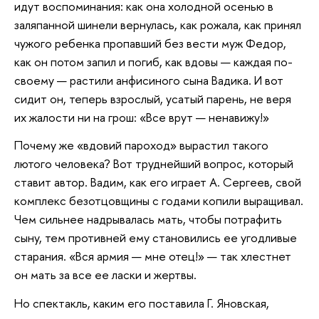
идут воспоминания: как она холодной осенью в
заляпанной шинели вернулась, как рожала, как принял
чужого ребенка пропавший без вести муж Федор,
как он потом запил и погиб, как вдовы — каждая по-
своему — растили анфисиного сына Вадика. И вот
сидит он, теперь взрослый, усатый парень, не веря
их жалости ни на грош: «Все врут — ненавижу!»
Почему же «вдовий пароход» вырастил такого
лютого человека? Вот труднейший вопрос, который
ставит автор. Вадим, как его играет А. Сергеев, свой
комплекс безотцовщины с годами копили выращивал.
Чем сильнее надрывалась мать, чтобы потрафить
сыну, тем противней ему становились ее угодливые
старания. «Вся армия — мне отец!» — так хлестнет
он мать за все ее ласки и жертвы.
Но спектакль, каким его поставила Г. Яновская,