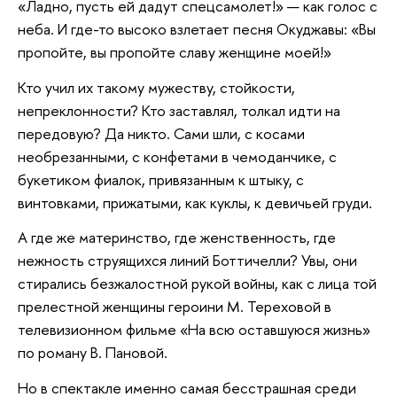
«Ладно, пусть ей дадут спецсамолет!» — как голос с
неба. И где-то высоко взлетает песня Окуджавы: «Вы
пропойте, вы пропойте славу женщине моей!»
Кто учил их такому мужеству, стойкости,
непреклонности? Кто заставлял, толкал идти на
передовую? Да никто. Сами шли, с косами
необрезанными, с конфетами в чемоданчике, с
букетиком фиалок, привязанным к штыку, с
винтовками, прижатыми, как куклы, к девичьей груди.
А где же материнство, где женственность, где
нежность струящихся линий Боттичелли? Увы, они
стирались безжалостной рукой войны, как с лица той
прелестной женщины героини М. Тереховой в
телевизионном фильме «На всю оставшуюся жизнь»
по роману В. Пановой.
Но в спектакле именно самая бесстрашная среди