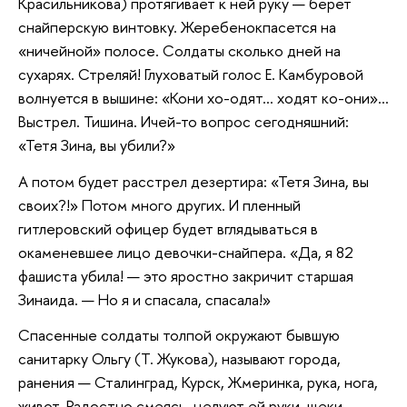
Красильникова) протягивает к ней руку — берет
снайперскую винтовку. Жеребенокпасется на
«ничейной» полосе. Солдаты сколько дней на
сухарях. Стреляй! Глуховатый голос E. Камбуровой
волнуется в вышине: «Кони хо-одят... ходят ко-они»...
Выстрел. Тишина. Ичей-то вопрос сегодняшний:
«Тетя Зина, вы убили?»
А потом будет расстрел дезертира: «Тетя Зина, вы
своих?!» Потом много других. И пленный
гитлеровский офицер будет вглядываться в
окаменевшее лицо девочки-снайпера. «Да, я 82
фашиста убила! — это яростно закричит старшая
Зинаида. — Но я и спасала, спасала!»
Спасенные солдаты толпой окружают бывшую
санитарку Ольгу (Т. Жукова), называют города,
ранения — Сталинград, Курск, Жмеринка, рука, нога,
живот. Радостно смеясь, целуют ей руки, щеки,