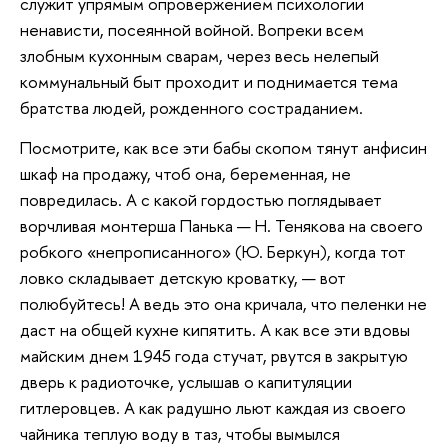
служит упрямым опровержением психологии
ненависти, посеянной войной. Вопреки всем
злобным кухонным сварам, через весь нелепый
коммунальный быт проходит и поднимается тема
братства людей, рожденного состраданием.
Посмотрите, как все эти бабы скопом тянут анфисин
шкаф на продажу, чтоб она, беременная, не
повредилась. А с какой гордостью поглядывает
ворчливая монтерша Панька — Н. Тенякова на своего
робкого «непрописанного» (Ю. Беркун), когда тот
ловко складывает детскую кроватку, — вот
полюбуйтесь! А ведь это она кричала, что пеленки не
даст на общей кухне кипятить. А как все эти вдовы
майским днем 1945 года стучат, рвутся в закрытую
дверь к радиоточке, услышав о капитуляции
гитлеровцев. А как радушно льют каждая из своего
чайника теплую воду в таз, чтобы вымылся