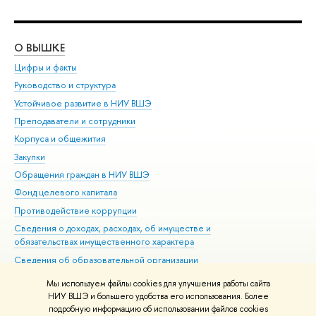
О ВЫШКЕ
ОБ
Цифры и факты
Ли
Руководство и структура
Дов
Устойчивое развитие в НИУ ВШЭ
Ол
Преподаватели и сотрудники
При
Корпуса и общежития
Вы
Закупки
При
Обращения граждан в НИУ ВШЭ
Ас
Фонд целевого капитала
До
Противодействие коррупции
Цен
Сведения о доходах, расходах, об имуществе и
Би
обязательствах имущественного характера
Об
Сведения об образовательной организации
Обр
Людям с ограниченными возможностями здоровья
Мы используем файлы cookies для улучшения работы сайта
Единая платежная страница
НИУ ВШЭ и большего удобства его использования. Более
подробную информацию об использовании файлов cookies
Работа в Вышке