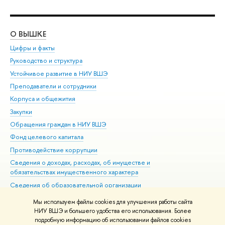
О ВЫШКЕ
ОБ
Цифры и факты
Ли
Руководство и структура
Дов
Устойчивое развитие в НИУ ВШЭ
Ол
Преподаватели и сотрудники
При
Корпуса и общежития
Вы
Закупки
При
Обращения граждан в НИУ ВШЭ
Ас
Фонд целевого капитала
До
Противодействие коррупции
Цен
Сведения о доходах, расходах, об имуществе и
Би
обязательствах имущественного характера
Об
Сведения об образовательной организации
Обр
Людям с ограниченными возможностями здоровья
Мы используем файлы cookies для улучшения работы сайта
Единая платежная страница
НИУ ВШЭ и большего удобства его использования. Более
подробную информацию об использовании файлов cookies
Работа в Вышке