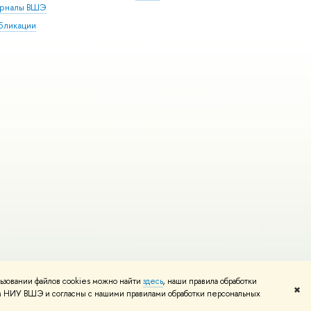
рналы ВШЭ
бликации
ьзовании файлов cookies можно найти
здесь
, наши правила обработки
и
Карта сайта
Редактору
✖
том НИУ ВШЭ и согласны с нашими правилами обработки персональных