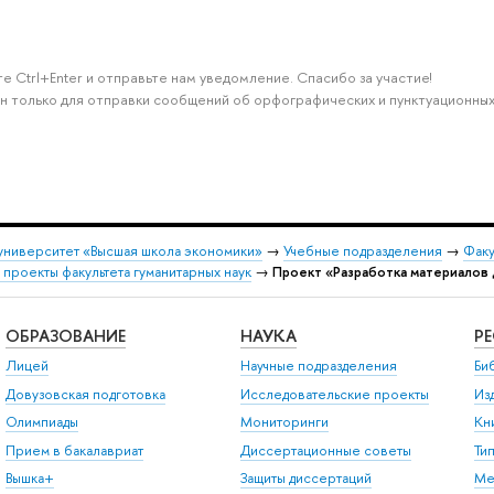
е Ctrl+Enter и отправьте нам уведомление. Спасибо за участие!
н только для отправки сообщений об орфографических и пунктуационных
университет «Высшая школа экономики»
→
Учебные подразделения
→
Факу
 проекты факультета гуманитарных наук
→
Проект «Разработка материалов 
ОБРАЗОВАНИЕ
НАУКА
Р
Лицей
Научные подразделения
Би
Довузовская подготовка
Исследовательские проекты
Из
Олимпиады
Мониторинги
Кн
Прием в бакалавриат
Диссертационные советы
Ти
Вышка+
Защиты диссертаций
Ме