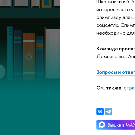
Школьники в 5-6
интерес часто у
олимпиаду для ш
соцсетях. Олимпи
необходимо для 
Команда проект
Демьяненко, Ан
Вопросы и отве
См. также:
стра