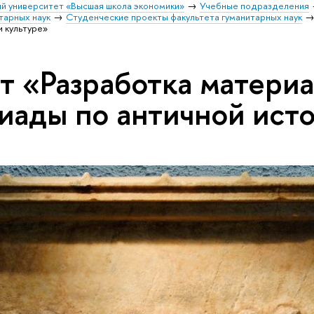
й университет «Высшая школа экономики»
Учебные подразделения
тарных наук
Студенческие проекты факультета гуманитарных наук
и культуре»
т «Разработка матери
иады по античной исто