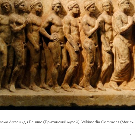
рама Артемиды Бендис (Британский музей). Wikimedia Commons (Marie-