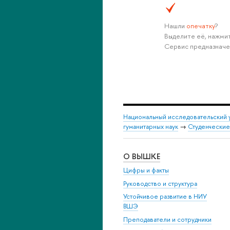
Нашли
опечатку
?
Выделите её, нажмит
Сервис предназначе
Национальный исследовательский 
гуманитарных наук
→
Студенческие
О ВЫШКЕ
Цифры и факты
Руководство и структура
Устойчивое развитие в НИУ
ВШЭ
Преподаватели и сотрудники