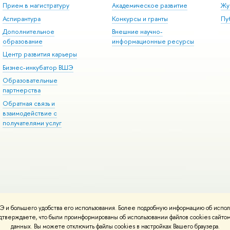
Прием в магистратуру
Академическое развитие
Жу
Аспирантура
Конкурсы и гранты
Пу
Дополнительное
Внешние научно-
образование
информационные ресурсы
Центр развития карьеры
Бизнес-инкубатор ВШЭ
Образовательные
партнерства
Обратная связь и
взаимодействие с
получателями услуг
 и большего удобства его использования. Более подробную информацию об испол
онтакты
Условия использования материалов
Политика конфиденциальност
подтверждаете, что были проинформированы об использовании файлов cookies сай
ботаны в
Школе дизайна НИУ ВШЭ
данных. Вы можете отключить файлы cookies в настройках Вашего браузера.