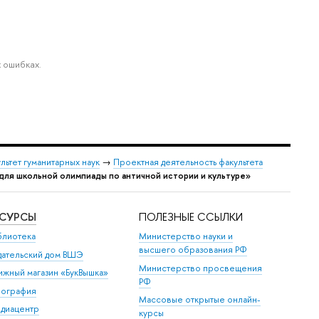
 ошибках.
льтет гуманитарных наук
→
Проектная деятельность факультета
для школьной олимпиады по античной истории и культуре»
ЕСУРСЫ
ПОЛЕЗНЫЕ ССЫЛКИ
блиотека
Министерство науки и
высшего образования РФ
дательский дом ВШЭ
Министерство просвещения
ижный магазин «БукВышка»
РФ
пография
Массовые открытые онлайн-
диацентр
курсы