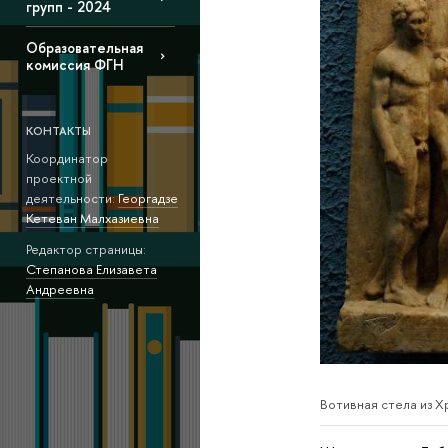
групп - 2024
Образовательная
комиссия ФГН
КОНТАКТЫ
Координатор
проектной
деятельности:
Георгадзе
Кетеван Малхазиевна
Редактор страницы:
Степанова Елизавета
Андреевна
Вотивная стела из Х