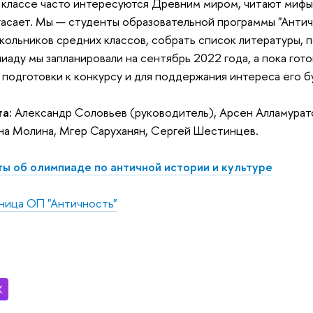
 классе часто интересуются Древним миром, читают мифы
гасает. Мы — студенты образовательной программы "Антич
кольников средних классов, собрать список литературы, п
аду мы запланировали на сентябрь 2022 года, а пока готов
подготовки к конкурсу и для поддержания интереса его б
а:
Александр Соловьев (руководитель), Арсен Алламурато
на Молина, Мгер Саруханян, Сергей Шестинцев.
ты об олимпиаде по античной истории и культуре
ница ОП "Античность"