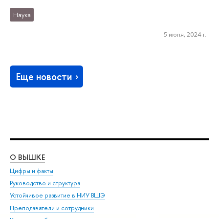
Наука
5 июня, 2024 г.
Еще новости
О ВЫШКЕ
ОБ
Цифры и факты
Ли
Руководство и структура
Дов
Устойчивое развитие в НИУ ВШЭ
Ол
Преподаватели и сотрудники
При