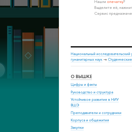
Нашли
опечатку
?
Выделите её, нажмит
Сервис предназначе
Национальный исследовательский 
гуманитарных наук
→
Студенческие
О ВЫШКЕ
Цифры и факты
Руководство и структура
Устойчивое развитие в НИУ
ВШЭ
Преподаватели и сотрудники
Корпуса и общежития
Закупки