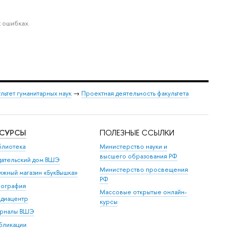
 ошибках.
льтет гуманитарных наук
→
Проектная деятельность факультета
ЕСУРСЫ
ПОЛЕЗНЫЕ ССЫЛКИ
блиотека
Министерство науки и
высшего образования РФ
дательский дом ВШЭ
Министерство просвещения
ижный магазин «БукВышка»
РФ
пография
Массовые открытые онлайн-
диацентр
курсы
рналы ВШЭ
бликации