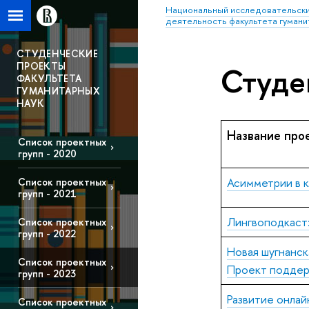
Национальный исследовательски
деятельность факультета гумани
СТУДЕНЧЕСКИЕ
ПРОЕКТЫ
Студе
ФАКУЛЬТЕТА
ГУМАНИТАРНЫХ
НАУК
Название про
Список проектных
групп - 2020
Асимметрии в к
Список проектных
групп - 2021
Лингвоподкаст: 
Список проектных
групп - 2022
Новая шугнанск
Список проектных
Проект поддерж
групп - 2023
Развитие онлай
Список проектных