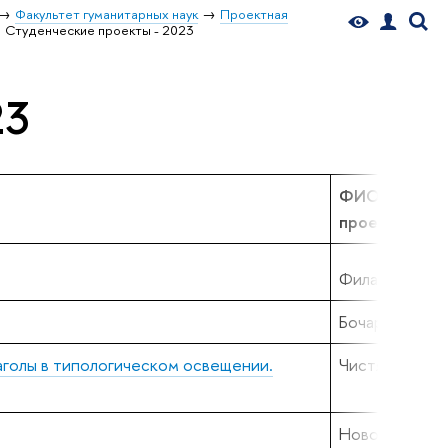
Факультет гуманитарных наук
Проектная
Студенческие проекты - 2023
23
ФИО руково
проектной гр
Филатов К.В.
Бочарова М.В.
лаголы в типологическом освещении.
Чистякова Д.Г
Новокшанов Д