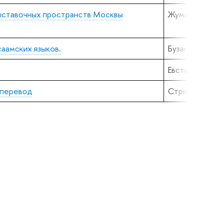
выставочных пространств Москвы
Жуматина М.-
аамских языков.
Бузанов А.О.
Евстигнеев М
 перевод
Стрижкова Д.