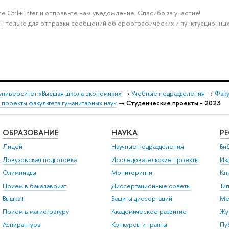
е Ctrl+Enter и отправьте нам уведомление. Спасибо за участие!
н только для отправки сообщений об орфографических и пунктуационных
университет «Высшая школа экономики»
→
Учебные подразделения
→
Факу
 проекты факультета гуманитарных наук
→
Студенческие проекты - 2023
ОБРАЗОВАНИЕ
НАУКА
Р
Лицей
Научные подразделения
Би
Довузовская подготовка
Исследовательские проекты
Из
Олимпиады
Мониторинги
Кн
Прием в бакалавриат
Диссертационные советы
Ти
Вышка+
Защиты диссертаций
Ме
Прием в магистратуру
Академическое развитие
Жу
Аспирантура
Конкурсы и гранты
Пу