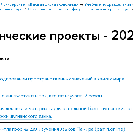
й университет «Высшая школа экономики»
Учебные подразделения
тарных наук
Студенческие проекты факультета гуманитарных наук
нческие проекты - 20
екта
одировании пространственных значений в языках мира
о лингвистике и тех, кто её изучает. 2 сезон.
ая лексика и материалы для глагольной базы: шугнанские г
ки шугнанского языка.
н-платформы для изучения языков Памира (pamiri.online)