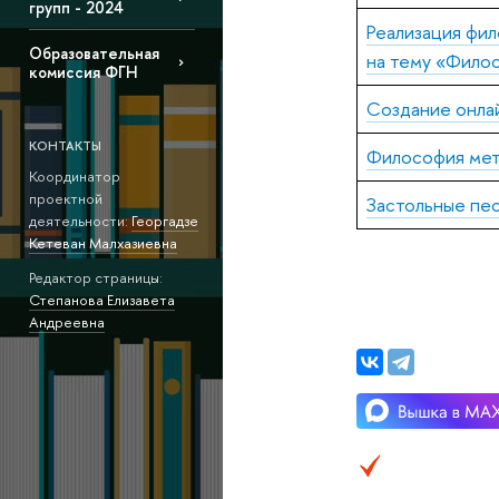
групп - 2024
Реализация фи
Образовательная
на тему «Филос
комиссия ФГН
Создание онлай
КОНТАКТЫ
Философия мет
Координатор
проектной
Застольные пес
деятельности:
Георгадзе
Кетеван Малхазиевна
Редактор страницы:
Степанова Елизавета
Андреевна