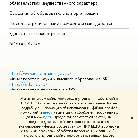
обязательствах имущественного характера
О
Сведения об образовательной организации
О
Людям с ограниченными возможностями здоровья
Единая платежная страница
Работа в Вышке
http://www.minobrnauki.gov.ru/
Министерство науки и высшего образования РФ
https://edu.gov.ru/
Министерство просвещения РФ
https://elearning.hse.ru/mooc
Мы используем файлы cookies для улучшения работы сайта
Массовые открытые онлайн-курсы
НИУ ВШЭ и большего удобства его использования. Более
подробную информацию об использовании файлов cookies
можно найти
здесь
, наши правила обработки персональных
данных –
здесь
. Продолжая пользоваться сайтом, вы
✖
© НИУ ВШЭ 1993–2026
Адреса и контакты
Условия
подтверждаете, что были проинформированы об
использования материалов
Политика конфиденциальности
Карта
использовании файлов cookies сайтом НИУ ВШЭ и согласны
сайта
с нашими правилами обработки персональных данных. Вы
Шрифты HSE Sans и HSE Slab разработаны в
Школе дизайна НИУ
можете отключить файлы cookies в настройках Вашего