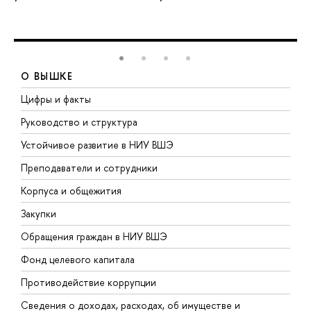
О ВЫШКЕ
Цифры и факты
Л
Руководство и структура
Д
Устойчивое развитие в НИУ ВШЭ
О
Преподаватели и сотрудники
П
Корпуса и общежития
В
Закупки
П
Обращения граждан в НИУ ВШЭ
А
Фонд целевого капитала
Д
Противодействие коррупции
Ц
Сведения о доходах, расходах, об имуществе и
Б