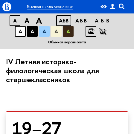
Высшая школа экономики
A
A
A
АБВ
АБВ
АБВ
А
А
А
А
А
Обычная версия сайта
IV Летняя историко-
филологическая школа для
старшеклассников
19–27