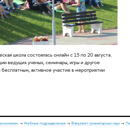
еская школа состоялась онлайн с 15 по 20 августа.
кции ведущих ученых, семинары, игры и другое
 бесплатным, активное участие в мероприятии
экономики»
→
Учебные подразделения
→
Факультет гуманитарных наук
→
Ле