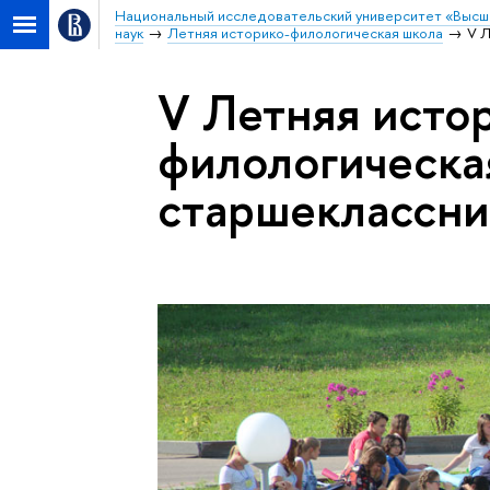
Национальный исследовательский университет «Высш
наук
Летняя историко-филологическая школа
V Л
V Летняя исто
филологическа
старшеклассни