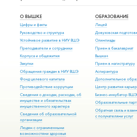
О ВЫШКЕ
ОБРАЗОВАНИЕ
Цифры и факты
Лицей
Руководство и структура
Довузовская подготов
Устойчивое развитие в НИУ ВШЭ
Олимпиады
Преподаватели и сотрудники
Прием в бакалавриат
Корпуса и общежития
Вышка+
Закупки
Прием в магистратуру
Обращения граждан в НИУ ВШЭ
Аспирантура
Фонд целевого капитала
Дополнительное обра
Противодействие коррупции
Центр развития карье
Сведения о доходах, расходах, об
Бизнес-инкубатор ВШ
имуществе и обязательствах
Образовательные парт
имущественного характера
Обратная связь и взаи
Сведения об образовательной
с получателями услуг
организации
Людям с ограниченными
возможностями здоровья