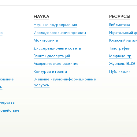
НАУКА
РЕСУРСЫ
Научные подразделения
Библиотека
ка
Исследовательские проекты
Издательский 
Мониторинги
Книжный магаз
Диссертационные советы
Типография
Защиты диссертаций
Медиацентр
Академическое развитие
Журналы ВШЭ
Конкурсы и гранты
Публикации
зование
Внешние научно-информационные
ресурсы
ры
Э
нерства
модействие