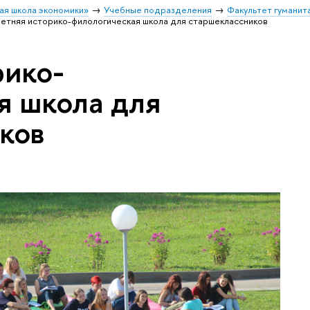
ая школа экономики»
Учебные подразделения
Факультет гуманит
етняя историко-филологическая школа для старшеклассников
рико-
я школа для
ков