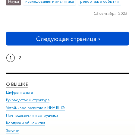
Наука
исследования и аналитика
репортаж о событии
13 сентября 2023
Следующая страница
1
2
О ВЫШКЕ
ОБ
Цифры и факты
Ли
Руководство и структура
Дов
Устойчивое развитие в НИУ ВШЭ
Ол
Преподаватели и сотрудники
При
Корпуса и общежития
Вы
Закупки
При