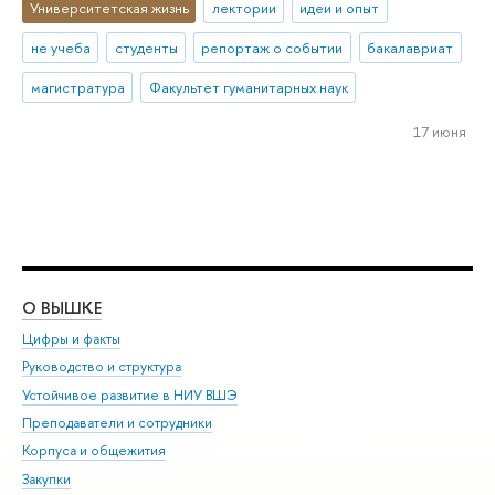
Университетская жизнь
лектории
идеи и опыт
не учеба
студенты
репортаж о событии
бакалавриат
магистратура
Факультет гуманитарных наук
17 июня
О ВЫШКЕ
ОБ
Цифры и факты
Ли
Руководство и структура
Дов
Устойчивое развитие в НИУ ВШЭ
Ол
Преподаватели и сотрудники
При
Корпуса и общежития
Вы
Закупки
При