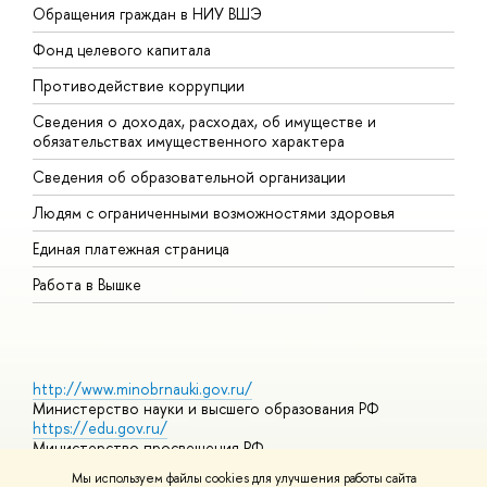
Обращения граждан в НИУ ВШЭ
А
Фонд целевого капитала
Д
Противодействие коррупции
Ц
Сведения о доходах, расходах, об имуществе и
Б
обязательствах имущественного характера
О
Сведения об образовательной организации
О
Людям с ограниченными возможностями здоровья
Единая платежная страница
Работа в Вышке
http://www.minobrnauki.gov.ru/
Министерство науки и высшего образования РФ
https://edu.gov.ru/
Министерство просвещения РФ
https://elearning.hse.ru/mooc
Мы используем файлы cookies для улучшения работы сайта
Массовые открытые онлайн-курсы