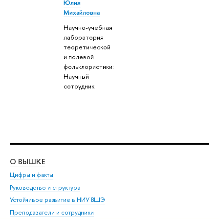
Юлия
Михайловна
Научно-учебная
лаборатория
теоретической
и полевой
фольклористики:
Научный
сотрудник
О ВЫШКЕ
ОБ
Цифры и факты
Ли
Руководство и структура
Дов
Устойчивое развитие в НИУ ВШЭ
Ол
Преподаватели и сотрудники
При