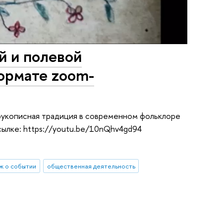
й и полевой
ормате zoom-
я рукописная традиция в современном фольклоре
сылке: https://youtu.be/10nQhv4gd94
ж о событии
общественная деятельность