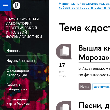
Национальный исследовательски
лаборатория теоретической и п
НАУЧНО-УЧЕБНАЯ
Тема «до
ЛАБОРАТОРИЯ
ТЕОРЕТИЧЕСКОЙ
И ПОЛЕВОЙ
ФОЛЬКЛОРИСТИКИ
Вышла кн
Новости
Мороза»
Научный семинар
17
В Издательском 
Фольклорные
окт
по фольклористи
экспедиции
2025
Работа в
Наука
достижен
лаборатории
Фольклорная
Песни, д
карта Москвы