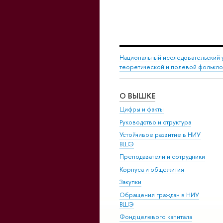
Национальный исследовательский 
теоретической и полевой фолькл
О ВЫШКЕ
Цифры и факты
Руководство и структура
Устойчивое развитие в НИУ
ВШЭ
Преподаватели и сотрудники
Корпуса и общежития
Закупки
Обращения граждан в НИУ
ВШЭ
Фонд целевого капитала