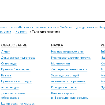
университет «Высшая школа экономики»
→
Учебные подразделения
→
Факу
ористики
→
Новости
→
Тема «достижения»
ОБРАЗОВАНИЕ
НАУКА
Р
Лицей
Научные подразделения
Би
Довузовская подготовка
Исследовательские проекты
Из
Олимпиады
Мониторинги
Кн
Прием в бакалавриат
Диссертационные советы
Ти
Вышка+
Защиты диссертаций
Ме
Прием в магистратуру
Академическое развитие
Жу
Аспирантура
Конкурсы и гранты
Пу
Дополнительное
Внешние научно-
образование
информационные ресурсы
Центр развития карьеры