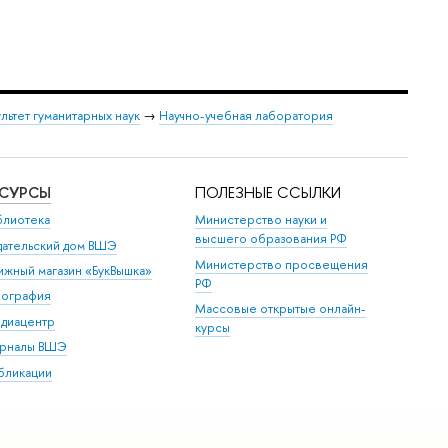
льтет гуманитарных наук
→
Научно-учебная лаборатория
ЕСУРСЫ
ПОЛЕЗНЫЕ ССЫЛКИ
блиотека
Министерство науки и
высшего образования РФ
дательский дом ВШЭ
Министерство просвещения
ижный магазин «БукВышка»
РФ
пография
Массовые открытые онлайн-
диацентр
курсы
рналы ВШЭ
бликации