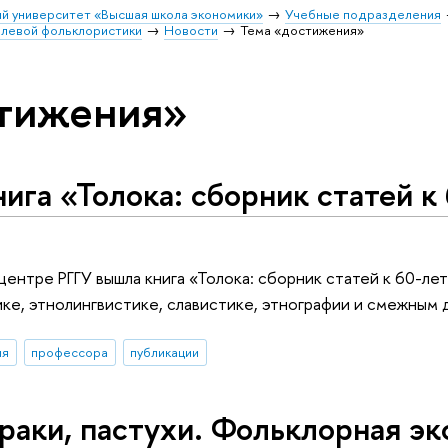
й университет «Высшая школа экономики»
Учебные подразделения
олевой фольклористики
Новости
Тема «достижения»
стижения»
ига «Толока: сборник статей к
центре РГГУ вышла книга «Толока: сборник статей к 60-ле
ке, этнолингвистике, славистике, этнографии и смежным 
ия
профессора
публикации
раки, пастухи. Фольклорная э