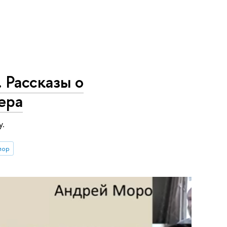
 Рассказы о
ера
у.
лор