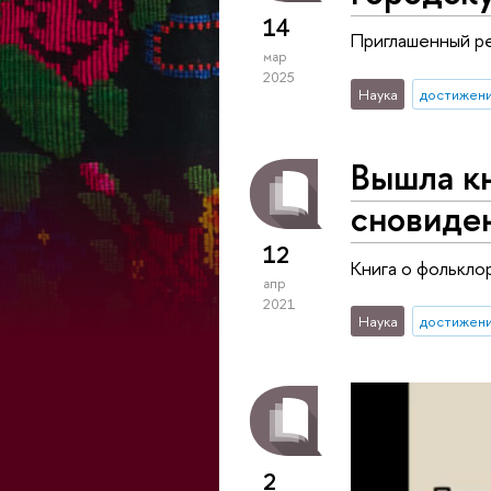
14
Приглашенный ре
мар
2025
Наука
достижен
Вышла кн
сновиден
12
Книга о фолькло
апр
2021
Наука
достижен
2