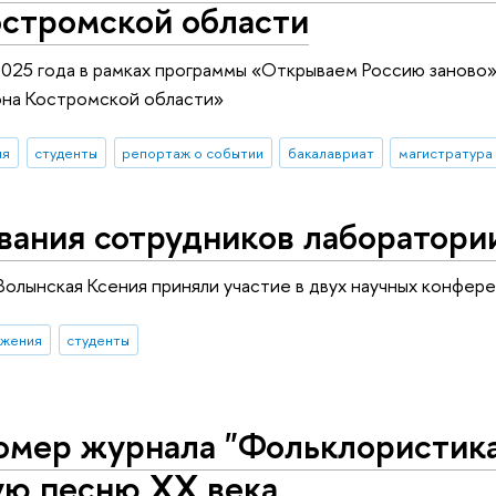
остромской области
2025 года в рамках программы «Открываем Россию заново
она Костромской области»
ия
студенты
репортаж о событии
бакалавриат
магистратура
вания сотрудников лаборатори
 Волынская Ксения приняли участие в двух научных конфер
ижения
студенты
мер журнала "Фольклористика"
ую песню ХХ века