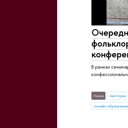
Очередн
фольклор
конфере
В рамках семина
конфессионально
Наука
лектории
онлайн-образован