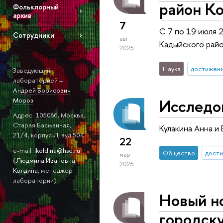
район К
Фольклорный
архив
7
С 7 по 19 июля 
Сотрудники
авг
Кадыйского рай
2025
Наука
достижен
Заведующий
лабораторией –
Андрей Борисович
Исследо
Мороз
Адрес: 105066, Москва,
Старая Басманная,
Кулакина Анна и
21/4, корпус Л, ауд 504
22
e-mail:
lkoldina@hse.ru
Общество
дост
мар
(
Людмила Ивановна
2025
Колдина
, менеджер
лаборатории)
Новый но
городск