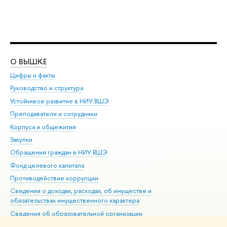
О ВЫШКЕ
ОБ
Цифры и факты
Ли
Руководство и структура
Дов
Устойчивое развитие в НИУ ВШЭ
Ол
Преподаватели и сотрудники
При
Корпуса и общежития
Вы
Закупки
При
Обращения граждан в НИУ ВШЭ
Ас
Фонд целевого капитала
До
Противодействие коррупции
Цен
Сведения о доходах, расходах, об имуществе и
Би
обязательствах имущественного характера
Об
Сведения об образовательной организации
Обр
Людям с ограниченными возможностями здоровья