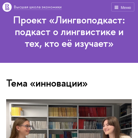
Высшая школа экономики
Меню
Проект «Лингвоподкаст:
подкаст о лингвистике и
тех, кто её изучает»
Тема «инновации»