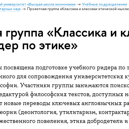
й университет «Высшая школа экономики»
Учебные подразделения
тарных наук
Проектная группа «Классика и классики этической мысли
 группа «Классика и к
дер по этике»
 посвящена подготовке учебного ридера по 
нного для сопровождения университетских к
софии. Участники группы занимаются поиск
едактурой философских текстов, доступных н
вят новые переводы ключевых англоязычных р
теории (деонтология, утилитаризм, контракта
ожественного повеления, этика добродетели и