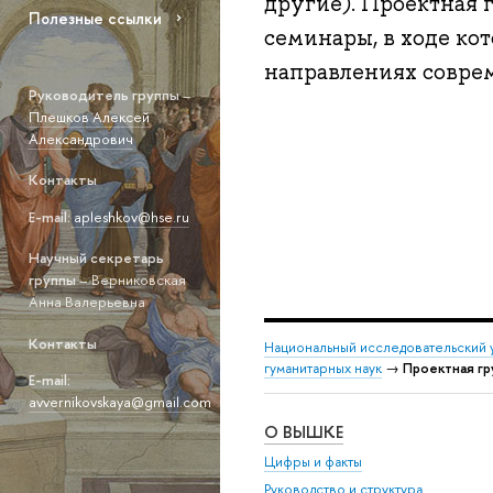
другие). Проектная 
Полезные ссылки
семинары, в ходе ко
направлениях совре
Руководитель группы
–
Плешков Алексей
Александрович
Контакты
E-mail:
apleshkov@hse.ru
Научный секретарь
группы
– Верниковская
Анна Валерьевна
Контакты
Национальный исследовательский 
гуманитарных наук
→
Проектная гр
E-mail:
avvernikovskaya@gmail.com
О ВЫШКЕ
Цифры и факты
Руководство и структура