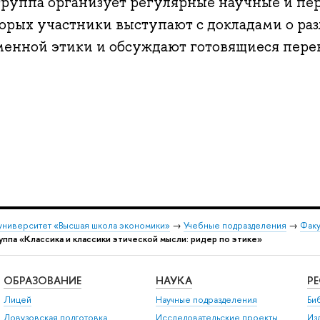
группа организует регулярные научные и пе
торых участники выступают с докладами о ра
менной этики и обсуждают готовящиеся пере
университет «Высшая школа экономики»
→
Учебные подразделения
→
Факу
уппа «Классика и классики этической мысли: ридер по этике»
ОБРАЗОВАНИЕ
НАУКА
Р
Лицей
Научные подразделения
Би
Довузовская подготовка
Исследовательские проекты
Из