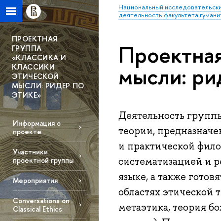
Национальный исследовательски
деятельность факультета гумани
ПРОЕКТНАЯ
Проектная
ГРУППА
«КЛАССИКА И
мысли: ри
КЛАССИКИ
ЭТИЧЕСКОЙ
МЫСЛИ: РИДЕР ПО
ЭТИКЕ»
Деятельность группы
Информация о
теории, предназначе
проекте
и практической фило
Участники
систематизацией и р
проектной группы
языке, а также гото
Мероприятия
областях этической 
Conversations on
метаэтика, теория б
Classical Ethics