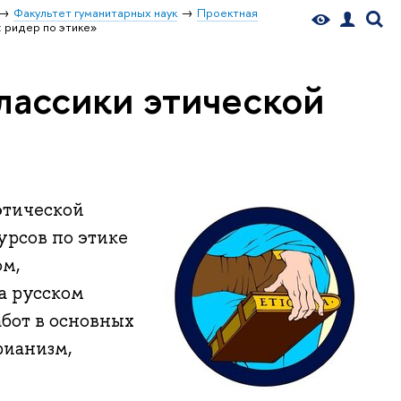
Факультет гуманитарных наук
Проектная
: ридер по этике»
лассики этической
этической
урсов по этике
ом,
а русском
абот в основных
рианизм,