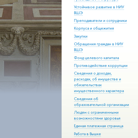
Устойчивое развитие в НИУ
ВШЭ
Преподаватели и сотрудники
Корпуса и общежития
Закупки
Обращения граждан в НИУ
ВШЭ
Фонд целевого капитала
Противодействие коррупции
Сведения о доходах,
расходах, об имуществе и
обязательствах
имущественного характера
Сведения об
образовательной организации
Людям с ограниченными
возможностями здоровья
Единая платежная страница
Работа в Вышке