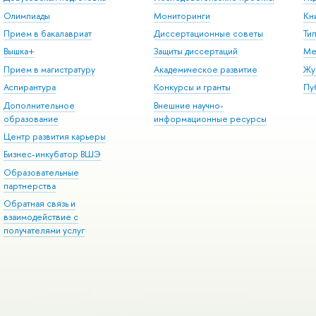
Олимпиады
Мониторинги
Кн
Прием в бакалавриат
Диссертационные советы
Ти
Вышка+
Защиты диссертаций
Ме
Прием в магистратуру
Академическое развитие
Жу
Аспирантура
Конкурсы и гранты
Пу
Дополнительное
Внешние научно-
образование
информационные ресурсы
Центр развития карьеры
Бизнес-инкубатор ВШЭ
Образовательные
партнерства
Обратная связь и
взаимодействие с
получателями услуг