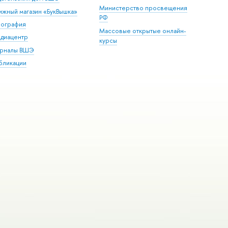
Министерство просвещения
ижный магазин «БукВышка»
РФ
пография
Массовые открытые онлайн-
диацентр
курсы
рналы ВШЭ
бликации