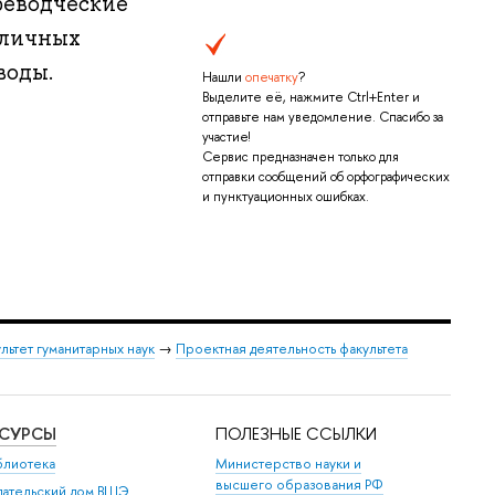
реводческие
зличных
воды.
Нашли
опечатку
?
Выделите её, нажмите Ctrl+Enter и
отправьте нам уведомление. Спасибо за
участие!
Сервис предназначен только для
отправки сообщений об орфографических
и пунктуационных ошибках.
льтет гуманитарных наук
→
Проектная деятельность факультета
ЕСУРСЫ
ПОЛЕЗНЫЕ ССЫЛКИ
блиотека
Министерство науки и
высшего образования РФ
дательский дом ВШЭ