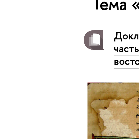
Тема 
Докл
част
вост