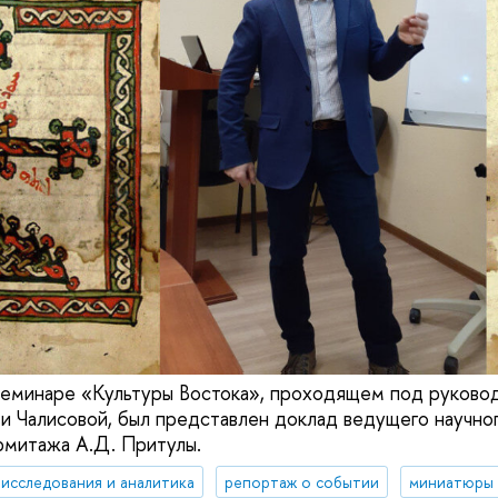
 семинаре «Культуры Востока», проходящем под руководс
Чалисовой, был представлен доклад ведущего научног
рмитажа А.Д. Притулы.
исследования и аналитика
репортаж о событии
миниатюры