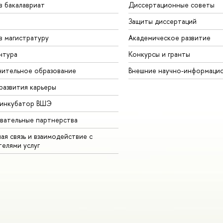
в бакалавриат
Диссертационные советы
Защиты диссертаций
в магистратуру
Академическое развитие
нтура
Конкурсы и гранты
ительное образование
Внешние научно-информаци
развития карьеры
-инкубатор ВШЭ
вательные партнерства
ая связь и взаимодействие с
телями услуг