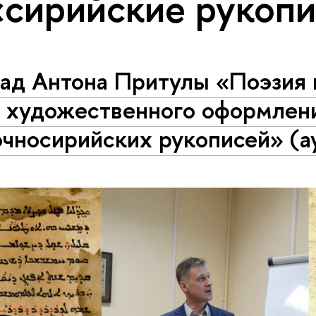
«сирийские рукоп
ад Антона Притулы «Поэзия 
ь художественного оформлен
очносирийских рукописей» (а