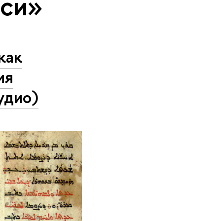
иси»
как
ия
удио)