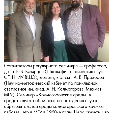
Организаторы регулярного семинара — профессор,
д.ф.н. Е. В. Казарцев (Школа филологических наук
ФГН НИУ ВШЭ); доцент, к.ф.-м.н. А. В. Прохоров
(Научно-методический кабинет по прикладной
статистике им. акад. А. Н. Колмогорова, Мехмат
МГУ). Семинар «Колмогоровские среды…»
представляет собой опыт возрождения научно-
образовательной среды колмогоровского кружка,
работавшего в МГУ в 1960-е годы. Надо сказать, что