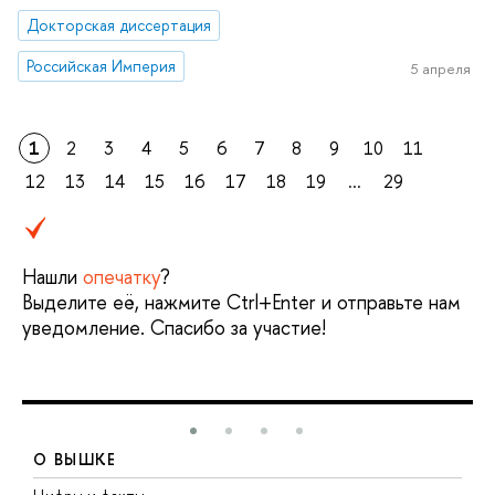
Докторская диссертация
Российская Империя
5 апреля
1
2
3
4
5
6
7
8
9
10
11
12
13
14
15
16
17
18
19
...
29
Нашли
опечатку
?
Выделите её, нажмите Ctrl+Enter и отправьте нам
уведомление. Спасибо за участие!
О ВЫШКЕ