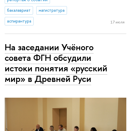
бакалавриат
магистратура
аспирантура
17 июля
На заседании Учёного
совета ФГН обсудили
истоки понятия «русский
мир» в Древней Руси