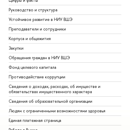
Цифры и факты
Л
Руководство и структура
Д
Устойчивое развитие в НИУ ВШЭ
О
Преподаватели и сотрудники
П
Корпуса и общежития
В
Закупки
П
Обращения граждан в НИУ ВШЭ
А
Фонд целевого капитала
Д
Противодействие коррупции
Ц
Сведения о доходах, расходах, об имуществе и
Б
обязательствах имущественного характера
О
Сведения об образовательной организации
О
Людям с ограниченными возможностями здоровья
Единая платежная страница
Работа в Вышке