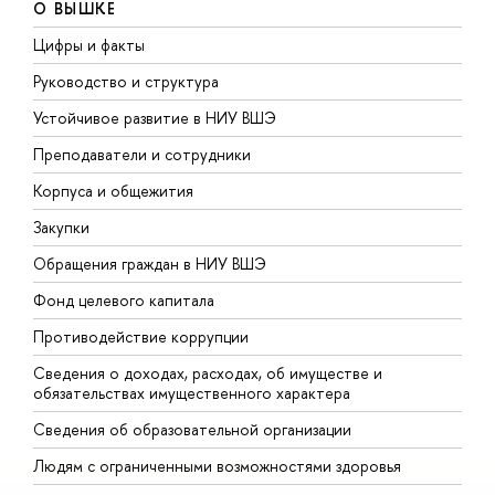
О ВЫШКЕ
Цифры и факты
Л
Руководство и структура
Д
Устойчивое развитие в НИУ ВШЭ
О
Преподаватели и сотрудники
П
Корпуса и общежития
В
Закупки
П
Обращения граждан в НИУ ВШЭ
А
Фонд целевого капитала
Д
Противодействие коррупции
Ц
Сведения о доходах, расходах, об имуществе и
Б
обязательствах имущественного характера
О
Сведения об образовательной организации
О
Людям с ограниченными возможностями здоровья