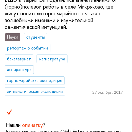
(горно)полевой работы в селе Микряково, где
живут носители горномарийского языка с
волшебными именами и изумительной
семантической интуицией.
Наука
студенты
репортаж о событии
бакалавриат
магистратура
аспирантура
горномарийская экспедиция
лингвистическая экспедиция
27 октября, 2017 г.
Нашли
опечатку
?
Выделите её, нажмите Ctrl+Enter и отправьте нам