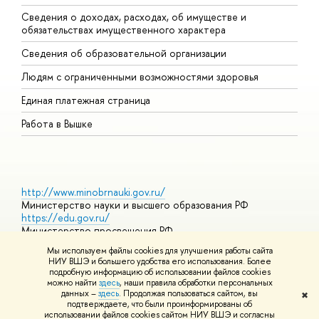
Сведения о доходах, расходах, об имуществе и
Б
обязательствах имущественного характера
О
Сведения об образовательной организации
О
Людям с ограниченными возможностями здоровья
Единая платежная страница
Работа в Вышке
http://www.minobrnauki.gov.ru/
Министерство науки и высшего образования РФ
https://edu.gov.ru/
Министерство просвещения РФ
https://elearning.hse.ru/mooc
Мы используем файлы cookies для улучшения работы сайта
Массовые открытые онлайн-курсы
НИУ ВШЭ и большего удобства его использования. Более
подробную информацию об использовании файлов cookies
можно найти
здесь
, наши правила обработки персональных
данных –
здесь
. Продолжая пользоваться сайтом, вы
✖
© НИУ ВШЭ 1993–2026
Адреса и контакты
Условия
подтверждаете, что были проинформированы об
использования материалов
Политика конфиденциальности
Карта
использовании файлов cookies сайтом НИУ ВШЭ и согласны