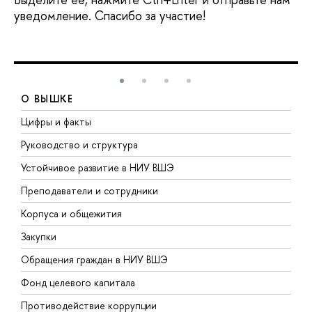
уведомление. Спасибо за участие!
О ВЫШКЕ
Цифры и факты
Л
Руководство и структура
Д
Устойчивое развитие в НИУ ВШЭ
О
Преподаватели и сотрудники
П
Корпуса и общежития
В
Закупки
П
Обращения граждан в НИУ ВШЭ
А
Фонд целевого капитала
Д
Противодействие коррупции
Ц