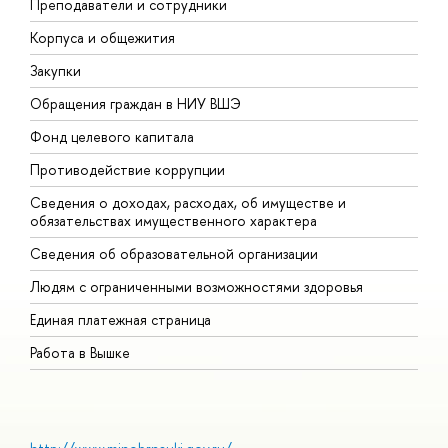
Преподаватели и сотрудники
П
Корпуса и общежития
В
Закупки
П
Обращения граждан в НИУ ВШЭ
А
Фонд целевого капитала
Д
Противодействие коррупции
Ц
Сведения о доходах, расходах, об имуществе и
Б
обязательствах имущественного характера
О
Сведения об образовательной организации
О
Людям с ограниченными возможностями здоровья
Единая платежная страница
Работа в Вышке