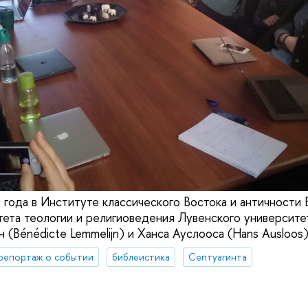
 года в Институте классического Востока и античност
ета теологии и религиоведения Лувенского университе
(Bénédicte Lemmelijn) и Ханса Ауслооса (Hans Ausloos)
репортаж о событии
библеистика
Септуагинта