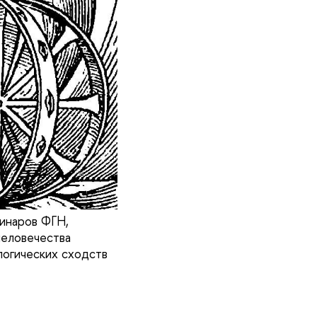
минаров ФГН,
человечества
логических сходств