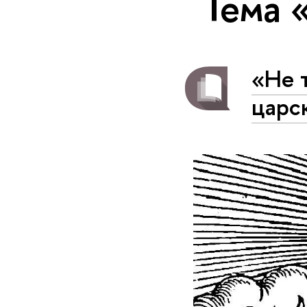
Тема 
«Не т
царск