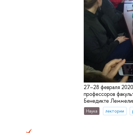
27–28 февраля 2020
профессоров факульт
Бенедикте Леммелин 
Наука
лектории