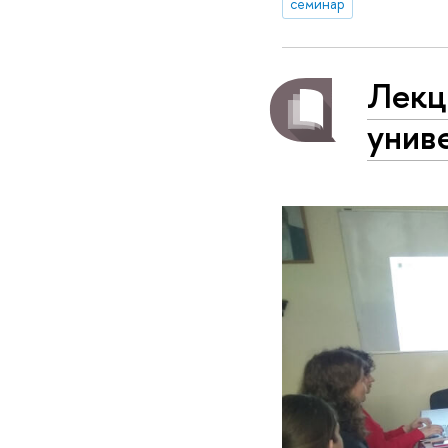
семинар
Лекц
унив