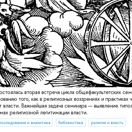
состоялась вторая встреча цикла общефакультетских се
ванию того, как в религиозных воззрениях и практиках 
 власти. Важнейшая задача семинара — выявление типо
змах религиозной легитимации власти.
исследования и аналитика
библеистика
религия и власть