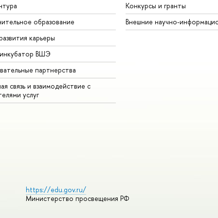
нтура
Конкурсы и гранты
ительное образование
Внешние научно-информаци
развития карьеры
-инкубатор ВШЭ
вательные партнерства
ая связь и взаимодействие с
телями услуг
https://edu.gov.ru/
Министерство просвещения РФ