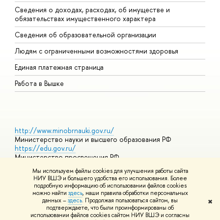
Сведения о доходах, расходах, об имуществе и
Б
обязательствах имущественного характера
О
Сведения об образовательной организации
О
Людям с ограниченными возможностями здоровья
Единая платежная страница
Работа в Вышке
http://www.minobrnauki.gov.ru/
Министерство науки и высшего образования РФ
https://edu.gov.ru/
Министерство просвещения РФ
https://elearning.hse.ru/mooc
Мы используем файлы cookies для улучшения работы сайта
Массовые открытые онлайн-курсы
НИУ ВШЭ и большего удобства его использования. Более
подробную информацию об использовании файлов cookies
можно найти
здесь
, наши правила обработки персональных
данных –
здесь
. Продолжая пользоваться сайтом, вы
✖
© НИУ ВШЭ 1993–2026
Адреса и контакты
Условия
подтверждаете, что были проинформированы об
использования материалов
Политика конфиденциальности
Карта
использовании файлов cookies сайтом НИУ ВШЭ и согласны
сайта