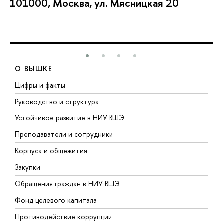
101000, Москва, ул. Мясницкая 20
О ВЫШКЕ
Цифры и факты
Л
Руководство и структура
Д
Устойчивое развитие в НИУ ВШЭ
О
Преподаватели и сотрудники
П
Корпуса и общежития
В
Закупки
П
Обращения граждан в НИУ ВШЭ
А
Фонд целевого капитала
Д
Противодействие коррупции
Ц