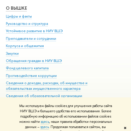
О ВЫШКЕ
ОБ
Цифры и факты
Ли
Руководство и структура
Дов
Устойчивое развитие в НИУ ВШЭ
Ол
Преподаватели и сотрудники
При
Корпуса и общежития
Вы
Закупки
При
Обращения граждан в НИУ ВШЭ
Ас
Фонд целевого капитала
До
Противодействие коррупции
Цен
Сведения о доходах, расходах, об имуществе и
Би
обязательствах имущественного характера
Об
Сведения об образовательной организации
Обр
Людям с ограниченными возможностями здоровья
Мы используем файлы cookies для улучшения работы сайта
Единая платежная страница
НИУ ВШЭ и большего удобства его использования. Более
подробную информацию об использовании файлов cookies
Работа в Вышке
можно найти
здесь
, наши правила обработки персональных
данных –
здесь
. Продолжая пользоваться сайтом, вы
✖