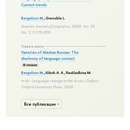
Current trends
Bergelson M.
, Grenoble L.
Russian Journal of Linguistics. 2026. Vol. 30.
No. 2.
P. 275-309.
Глава в книге
Varieties of Alaskan Russian: The
diachrony of language contact
В печати
Bergelson M.
, Kibrik A. A., Raskladkina M.
In bk.: Language change in the Arctic. Oxford:
Oxford University Press, 2026.
Все публикации