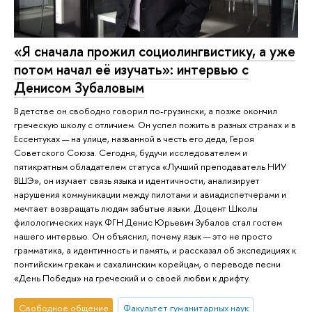
«Я сначала прожил социолингвистику, а уже
потом начал её изучать»: интервью с
Денисом Зубаловым
В детстве он свободно говорил по-грузински, а позже окончил
греческую школу с отличием. Он успел пожить в разных странах и в
Ессентуках — на улице, названной в честь его деда, Героя
Советского Союза. Сегодня, будучи исследователем и
пятикратным обладателем статуса «Лучший преподаватель НИУ
ВШЭ», он изучает связь языка и идентичности, анализирует
нарушения коммуникации между пилотами и авиадиспетчерами и
мечтает возвращать людям забытые языки. Доцент Школы
филологических наук ФГН Денис Юрьевич Зубалов стал гостем
нашего интервью. Он объяснил, почему язык — это не просто
грамматика, а идентичность и память, и рассказал об экспедициях к
понтийским грекам и сахалинским корейцам, о переводе песни
«День Победы» на греческий и о своей любви к дрифту.
Свободное общение
Факультет гуманитарных наук