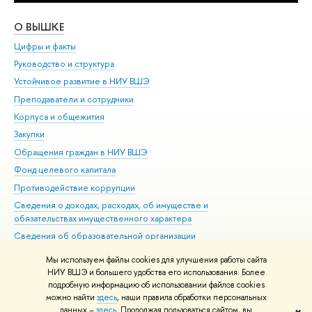
О ВЫШКЕ
ОБ
Цифры и факты
Ли
Руководство и структура
Дов
Устойчивое развитие в НИУ ВШЭ
Ол
Преподаватели и сотрудники
При
Корпуса и общежития
Вы
Закупки
При
Обращения граждан в НИУ ВШЭ
Ас
Фонд целевого капитала
До
Противодействие коррупции
Цен
Сведения о доходах, расходах, об имуществе и
Би
обязательствах имущественного характера
Об
Сведения об образовательной организации
Обр
Людям с ограниченными возможностями здоровья
Мы используем файлы cookies для улучшения работы сайта
Единая платежная страница
НИУ ВШЭ и большего удобства его использования. Более
подробную информацию об использовании файлов cookies
Работа в Вышке
можно найти
здесь
, наши правила обработки персональных
данных –
здесь
. Продолжая пользоваться сайтом, вы