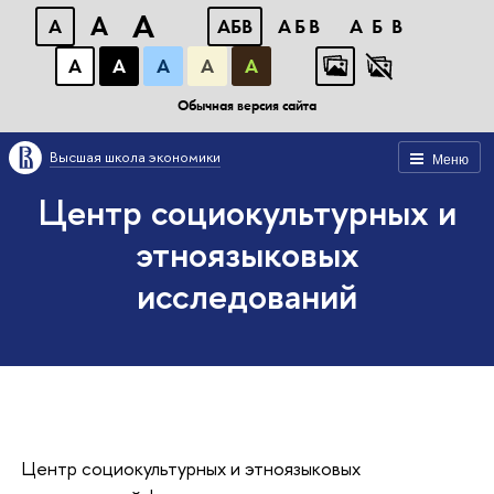
A
A
A
АБВ
АБВ
АБВ
А
А
А
А
А
Обычная версия сайта
Высшая школа экономики
Меню
Центр социокультурных и
этноязыковых
исследований
Центр социокультурных и этноязыковых