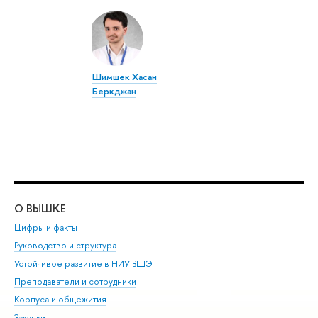
Шимшек Хасан
Беркджан
О ВЫШКЕ
ОБ
Цифры и факты
Ли
Руководство и структура
Дов
Устойчивое развитие в НИУ ВШЭ
Ол
Преподаватели и сотрудники
При
Корпуса и общежития
Вы
Закупки
При