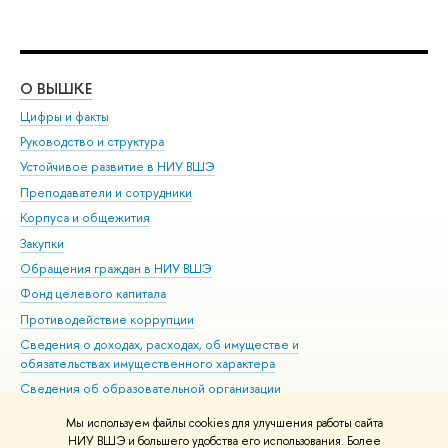
О ВЫШКЕ
ОБ
Цифры и факты
Ли
Руководство и структура
Дов
Устойчивое развитие в НИУ ВШЭ
Ол
Преподаватели и сотрудники
При
Корпуса и общежития
Вы
Закупки
При
Обращения граждан в НИУ ВШЭ
Ас
Фонд целевого капитала
До
Противодействие коррупции
Цен
Сведения о доходах, расходах, об имуществе и
Би
обязательствах имущественного характера
Об
Сведения об образовательной организации
Обр
Людям с ограниченными возможностями здоровья
Мы используем файлы cookies для улучшения работы сайта
Единая платежная страница
НИУ ВШЭ и большего удобства его использования. Более