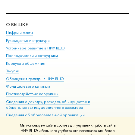
О ВЫШКЕ
ОБ
Цифры и факты
Ли
Руководство и структура
Дов
Устойчивое развитие в НИУ ВШЭ
Ол
Преподаватели и сотрудники
При
Корпуса и общежития
Вы
Закупки
При
Обращения граждан в НИУ ВШЭ
Ас
Фонд целевого капитала
До
Противодействие коррупции
Цен
Сведения о доходах, расходах, об имуществе и
Би
обязательствах имущественного характера
Об
Сведения об образовательной организации
Обр
Людям с ограниченными возможностями здоровья
Мы используем файлы cookies для улучшения работы сайта
Единая платежная страница
НИУ ВШЭ и большего удобства его использования. Более