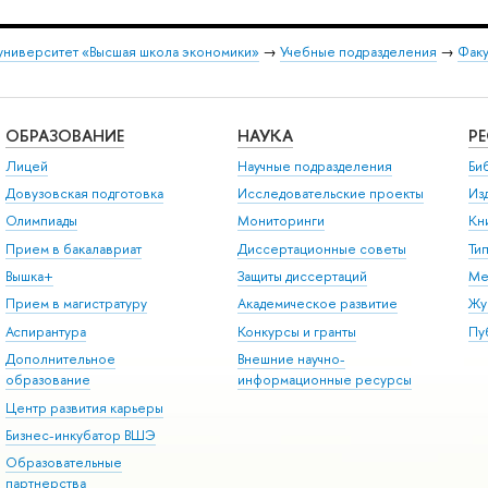
университет «Высшая школа экономики»
→
Учебные подразделения
→
Факу
ОБРАЗОВАНИЕ
НАУКА
Р
Лицей
Научные подразделения
Би
Довузовская подготовка
Исследовательские проекты
Из
Олимпиады
Мониторинги
Кн
Прием в бакалавриат
Диссертационные советы
Ти
Вышка+
Защиты диссертаций
Ме
Прием в магистратуру
Академическое развитие
Жу
Аспирантура
Конкурсы и гранты
Пу
Дополнительное
Внешние научно-
образование
информационные ресурсы
Центр развития карьеры
Бизнес-инкубатор ВШЭ
Образовательные
партнерства