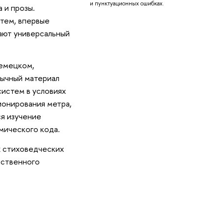
и пунктуационных ошибках.
 и прозы.
стем, впервые
тают универсальный
немецком,
зычный материал
истем в условиях
ионирования метра,
ся изучение
мического кода.
х стиховедческих
сственного