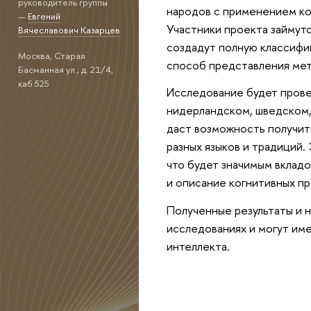
руководитель группы
народов с применением ко
—
Евгений
Участники проекта займут
Вячеславович Казарцев
создадут полную классифик
Москва, Старая
способ представления мет
Басманная ул., д. 21/4,
каб 525
Исследование будет прове
нидерландском, шведском,
даст возможность получит
разных языков и традиций.
что будет значимым вкладо
и описание когнитивных п
Полученные результаты и 
исследованиях и могут им
интеллекта.