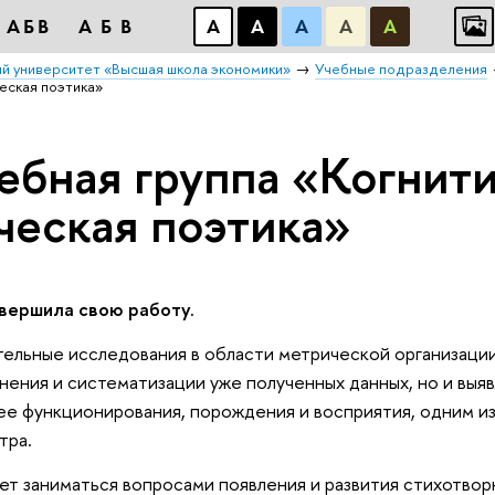
АБВ
АБВ
А
А
А
А
А
й университет «Высшая школа экономики»
Учебные подразделения
ческая поэтика»
ебная группа «Когнити
ческая поэтика»
авершила свою работу.
тельные исследования в области метрической организаци
нения и систематизации уже полученных данных, но и выя
ее функционирования, порождения и восприятия, одним из
тра.
ет заниматься вопросами появления и развития стихотвор