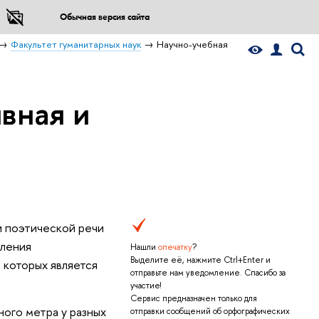
Обычная версия сайта
Факультет гуманитарных наук
Научно-учебная
вная и
и поэтической речи
вления
Нашли
опечатку
?
Выделите её, нажмите Ctrl+Enter и
 которых является
отправьте нам уведомление. Спасибо за
участие!
Сервис предназначен только для
ного метра у разных
отправки сообщений об орфографических