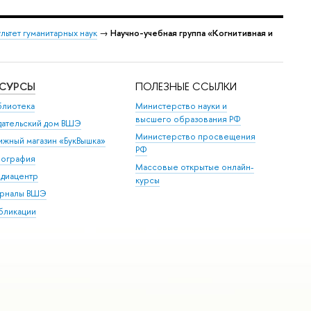
льтет гуманитарных наук
→
Научно-учебная группа «Когнитивная и
ЕСУРСЫ
ПОЛЕЗНЫЕ ССЫЛКИ
блиотека
Министерство науки и
высшего образования РФ
дательский дом ВШЭ
Министерство просвещения
ижный магазин «БукВышка»
РФ
пография
Массовые открытые онлайн-
диацентр
курсы
рналы ВШЭ
бликации