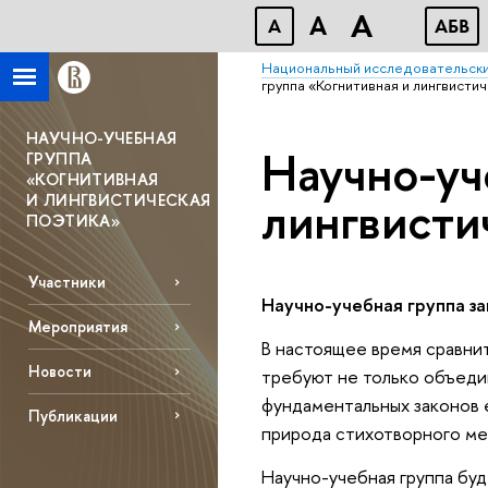
A
A
A
АБВ
Национальный исследовательски
группа «Когнитивная и лингвисти
НАУЧНО-УЧЕБНАЯ
Научно-уч
ГРУППА
«КОГНИТИВНАЯ
лингвисти
И ЛИНГВИСТИЧЕСКАЯ
ПОЭТИКА»
Участники
Научно-учебная группа з
Мероприятия
В настоящее время сравни
Новости
требуют не только объеди
фундаментальных законов 
Публикации
природа стихотворного ме
Научно-учебная группа буд