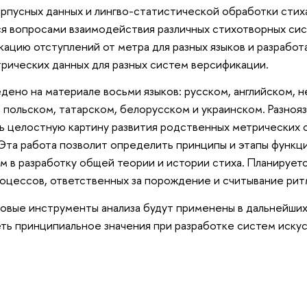
рпусных данных и лингво-статистической обработки стиха
ся вопросами взаимодействия различных стихотворных си
ацию отступлений от метра для разных языков и разрабо
рических данных для разных систем версификации.
дено на материале восьми языков: русском, английском, 
 польском, татарском, белорусском и украинском. Разноя
ь целостную картину развития родственных метрических с
 Эта работа позволит определить принципы и этапы функц
м в разработку общей теории и истории стиха. Планирует
роцессов, ответственных за порождение и считывание рит
новые инструменты анализа будут применены в дальнейши
еть принципиальное значения при разработке систем иску