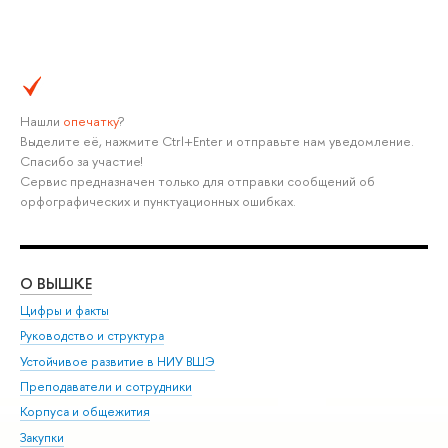
Нашли
опечатку
?
Выделите её, нажмите Ctrl+Enter и отправьте нам уведомление.
Спасибо за участие!
Сервис предназначен только для отправки сообщений об
орфографических и пунктуационных ошибках.
О ВЫШКЕ
ОБ
Цифры и факты
Ли
Руководство и структура
Дов
Устойчивое развитие в НИУ ВШЭ
Ол
Преподаватели и сотрудники
При
Корпуса и общежития
Вы
Закупки
При