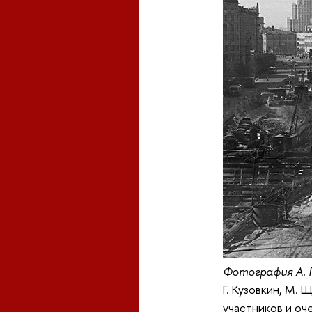
Фотография А. 
Г. Кузовкин, М.
участников и оч