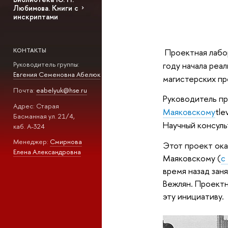
Любимова. Книги с
инскриптами
Проектная лабор
КОНТАКТЫ
году начала реа
Руководитель группы:
Евгения Семеновна Абелюк
магистерских пр
Почта:
eabelyuk@hse.ru
Руководитель пр
Адрес: Старая
Маяковскому
tl
Басманная ул. 21/4,
Научный консуль
каб. А-324
Менеджер:
Смирнова
Этот проект ока
Елена Александровна
Маяковскому (
с
время назад зан
Вежлян. Проектн
эту инициативу.