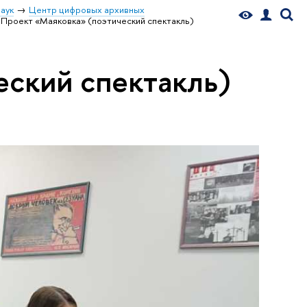
аук
Центр цифровых архивных
Проект «Маяковка» (поэтический спектакль)
еский спектакль)