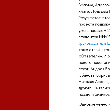
Волгина, Аполло
книге: Людмила 
Результатом это
проекта подключ
уже в прошлом 2
студентов НИУ
(руководитель Е
тоже стали чтец
«Оттепели». И о
нового поколени
стихи Андрея Во
Губанова, Борис
Николая Асеева,
других. Читалис
поэзия «физиков
Одновременно и 