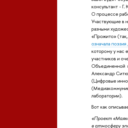
консультант - Г. 
О процессе раб
Участвующие в н
разными художес
«Прожито» (так,
означала поэзия
которому у нас 
участников и оч
Объединенной п
Александр Ситюк
(Цифровые иннов
(Медиакоммуника
лаборатории).
Вот как описыва
«Проект «Маяко
в атмосферу эп