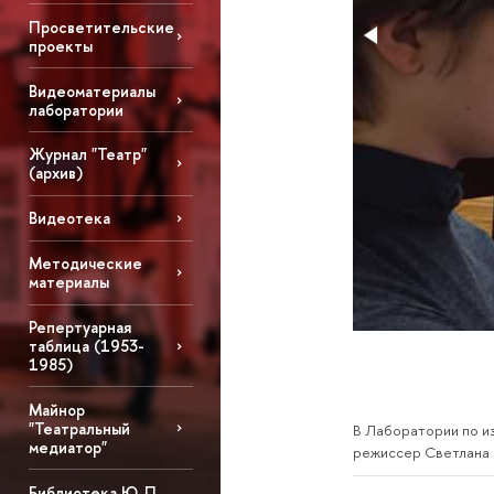
Просветительские
проекты
Видеоматериалы
лаборатории
Журнал "Театр"
(архив)
Видеотека
Методические
материалы
Репертуарная
таблица (1953-
1985)
Майнор
"Театральный
В Лаборатории по из
медиатор"
режиссер Светлана 
Библиотека Ю. П.