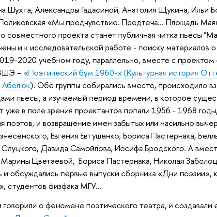
на Шухта, Александры Гадасиной, Анатолия Щукина, Ильи Б
Поликовская «Мы предчувствие. Предтеча… Площадь Маяко
го совместного проекта станет публичная читка пьесы "М
ены и к исследовательской работе - поиску материалов 
019-2020 учебном году, параллельно, вместе с проектом 
 ВШЭ –
«Поэтический бум 1960-х (Культурная история Отт
. Абелюк
). Обе группы собирались вместе, происходило 
ами пьесы, а изучаемый период времени, в которое суще
т уже в поле зрения проектантов попали 1956 - 1968 годы
я поэтов, и возвращение имен забытых или насильно вычерк
знесенского, Евгения Евтушенко, Бориса Пастернака, Бел
а Слуцкого, Давида Самойлова, Иосифа Бродского. А вмес
 Марины Цветаевой, Бориса Пастернака, Николая Заболоцк
ь и обсуждались первые выпуски сборника «Дни поэзии», ко
», студентов физфака МГУ…
говорили о феномене поэтического театра, и создавали ег