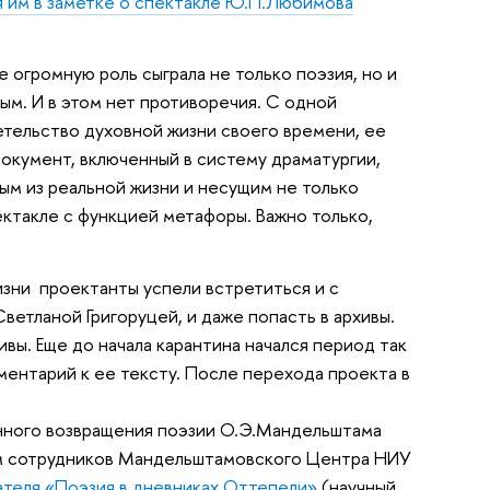
я им в заметке о спектакле Ю.П.Любимова
огромную роль сыграла не только поэзия, но и
м. И в этом нет противоречия. С одной
етельство духовной жизни своего времени, ее
окумент, включенный в систему драматургии,
ым из реальной жизни и несущим не только
ктакле с функцией метафоры. Важно только,
изни проектанты успели встретиться и с
Светланой Григоруцей, и даже попасть в архивы.
ы. Еще до начала карантина начался период так
ентарий к ее тексту. После перехода проекта в
енного возвращения поэзии О.Э.Мандельштама
ом сотрудников Мандельштамовского Центра НИУ
ателя «Поэзия в дневниках Оттепели»
(научный