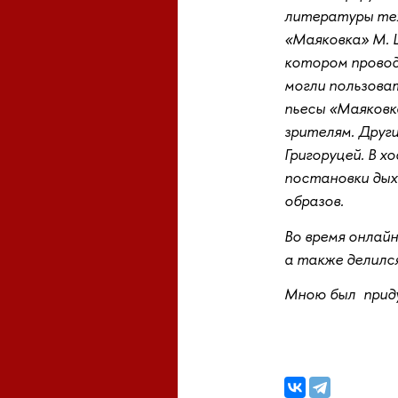
литературы тех
«Маяковка» М. 
котором провод
могли пользоват
пьесы «Маяковк
зрителям. Друг
Григоруцей. В х
постановки дых
образов.
Во время онлайн
а также делилс
Мною был приду