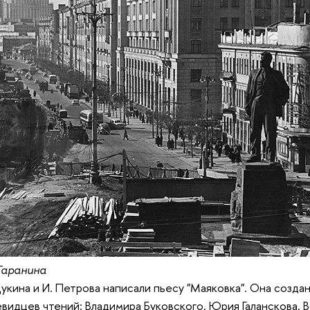
Гаранина
 Щукина и И. Петрова написали пьесу "Маяковка". Она созд
евидцев чтений: Владимира Буковского, Юрия Галанскова, 