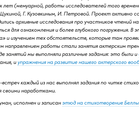
 лет (мемуарной, работы исследователей того времени)
Щукиной, Г. Кузовкиным, И. Петровой. Проект активно с
ились архивные исследования про участников чтений н
ься для ознакомления и более глубокого погружения. В
а» и изучением тех обстоятельств, которые там прояви
им направлением работы стали занятия актерским трен
оде занятий мы выполняли различные задания: это были и
ания, и
упражнения на развитие нашего актерского воо
-встреч каждый из нас выполнял задания по читке стихо
я своими наработками.
ман, исполнен и записан
этюд на стихотворение Беллы