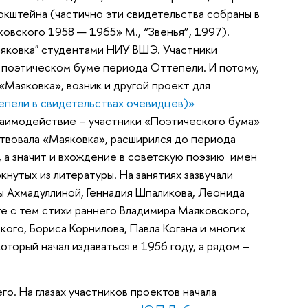
окштейна (частично эти свидетельства собраны в
вского 1958 — 1965» М., “Звенья”, 1997).
аяковка" студентами НИУ ВШЭ. Участники
о поэтическом буме периода Оттепели. И потому,
«Маяковка», возник и другой проект для
епели в свидетельствах очевидцев)»
взаимодействие – участники «Поэтического бума»
ствовала «Маяковка», расширился до периода
, а значит и вхождение в советскую поэзию имен
нутых из литературы. На занятиях зазвучали
лы Ахмадуллиной, Геннадия Шпаликова, Леонида
те с тем стихи раннего Владимира Маяковского,
ого, Бориса Корнилова, Павла Когана и многих
торый начал издаваться в 1956 году, а рядом –
о. На глазах участников проектов начала