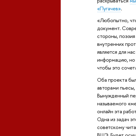
раскрываться
мы
«Пугачев»
.
«Любопытно, что
документ. Совре
стороны, поэзия
внутренних прот
является для на
информацию, но 
чтобы это сочет
Оба проекта был
авторами пьесы,
Вынужденный пер
называемого «ме
онлайн эта рабо
Одна из задач э
советскому чит
ВШЭ. Будет осу