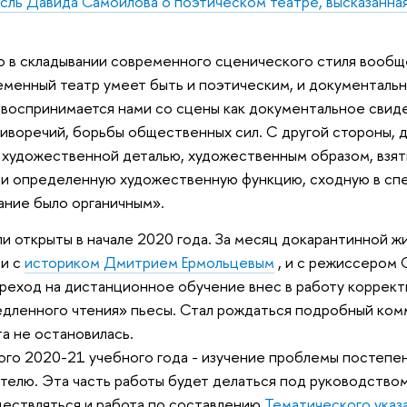
сль Давида Самойлова о поэтическом театре, высказанна
 в складывании современного сценического стиля вообще 
менный театр умеет быть и поэтическим, и документальны
 воспринимается нами со сцены как документальное свид
иворечий, борьбы общественных сил. С другой стороны, д
с художественной деталью, художественным образом, взят
и определенную художественную функцию, сходную в спе
ание было органичным».
и открыты в начале 2020 года. За месяц докарантинной ж
 и с
историком Дмитрием Ермольцевым
, и с режиссером 
еход на дистанционное обучение внес в работу корректив
дленного чтения» пьесы. Стал рождаться подробный комм
та не остановилась.
того 2020-21 учебного года - изучение проблемы постеп
ателю. Эта часть работы будет делаться под руководств
ществляться и работа по составлению
Тематического указ