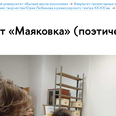
й университет «Высшая школа экономики»
Факультет гуманитарных н
ению творчества Юрия Любимова и режиссерского театра XX-XXI вв.
т «Маяковка» (поэтич