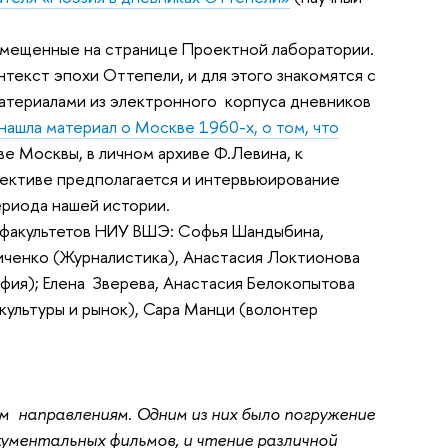
змещенные на странице Проектной лаборатории.
текст эпохи Оттепели, и для этого знакомятся с
атериалами из электронного корпуса дневников
ашла материал о Москве 1960-х, о том, что
ве Москвы, в личном архиве Ф.Левина, к
спективе предполагается и интервьюирование
ериода нашей истории.
 факультетов НИУ ВШЭ: Софья Шандыбина,
иченко (Журналистика), Анастасия Локтионова
ия); Елена Зверева, Анастасия Белокопытова
ультуры и рынок), Сара Манци (волонтер
м направлениям. Одним из них было погружение
ументальных фильмов, и чтение различной