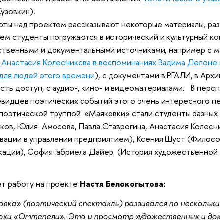
Кузовкин).
оты над проектом рассказывают некоторые материалы, ра
ем студенты погружаются в исторический и культурный кон
твенными и документальными источниками, например с м
Анастасия Колесникова в воспоминаниях Вадима Делоне н
 для людей этого времени
), с документами в РГАЛИ, в Архи
есть доступ, с аудио-, кино- и видеоматериалами. В пер
евидцев поэтических событий этого очень интересного п
оэтической труппой «Маяковки» стали студенты разных
ов, Юлия Амосова, Павла Ставрогина, Анастасия Колесн
ации в управлении предприятием), Ксения Шуст (Философ
ции), София Габриела Дайер (История художественной к
ет работу на проекте
Настя Белокопытова:
вка» (поэтический спектакль) развивался по нескольки
охи «Оттепели». Это и просмотр художественных и док