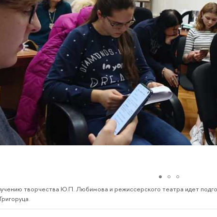
учению творчества Ю.П. Любимова и режиссерского театра идет подгот
Григоруца.