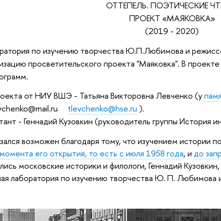
ОТТЕПЕЛЬ. ПОЭТИЧЕСКИЕ ЧТ
ПРОЕКТ «МАЯКОВКА»
(2019 - 2020)
атория по изучению творчества Ю.П.Любимова и режиссе
лизацию просветительского проекта "Маяковка". В проекте
ограмм.
оекта от НИУ ВШЭ - Татьяна Викторовна Левченко (у
памя
evchenko@mail.ru
tlevchenko@hse.ru
).
тант - Геннадий Кузовкин (руководитель группы История ин
зался возможен благодаря тому, что изучением истории п
 момента его открытия, то есть с июля 1958 года
, и
до зап
ялись московские историки и филологи, Геннадий Кузовкин
ая лаборатория по изучению творчества Ю. П. Любимова 