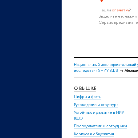
Нашли
опечатку
?
Выделите её, нажмит
Сервис предназначе
Национальный исследовательский 
исследований НИУ ВШЭ
→
Межкам
О ВЫШКЕ
Цифры и факты
Руководство и структура
Устойчивое развитие в НИУ
ВШЭ
Преподаватели и сотрудники
Корпуса и общежития