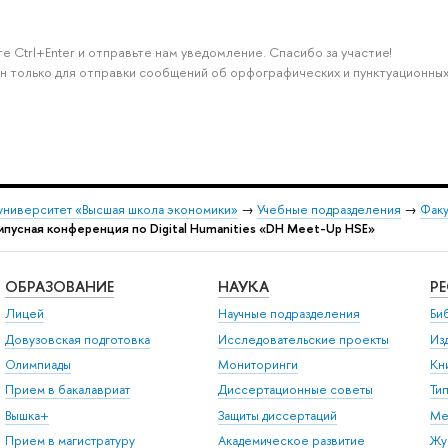
е Ctrl+Enter и отправьте нам уведомление. Спасибо за участие!
н только для отправки сообщений об орфографических и пунктуационных
университет «Высшая школа экономики»
→
Учебные подразделения
→
Факу
пусная конференция по Digital Humanities «DH Meet-Up HSE»
ОБРАЗОВАНИЕ
НАУКА
Р
Лицей
Научные подразделения
Би
Довузовская подготовка
Исследовательские проекты
Из
Олимпиады
Мониторинги
Кн
Прием в бакалавриат
Диссертационные советы
Ти
Вышка+
Защиты диссертаций
Ме
Прием в магистратуру
Академическое развитие
Жу