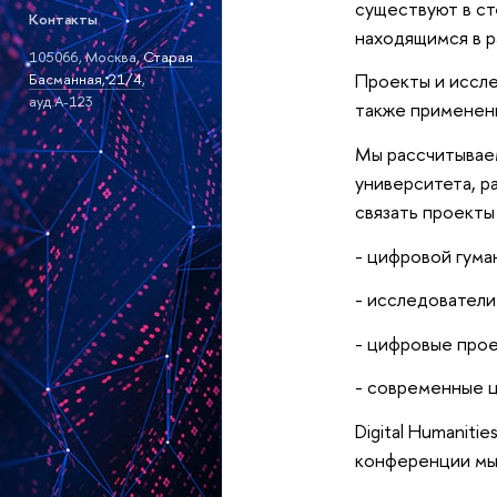
существуют в ст
Контакты
находящимся в р
105066, Москва,
Старая
Проекты и иссле
Басманная, 21/4
,
ауд.А-123
также применени
Мы рассчитываем
университета, р
связать проекты
- цифровой гума
- исследователи
- цифровые прое
- современные 
Digital Humanit
конференции мы 