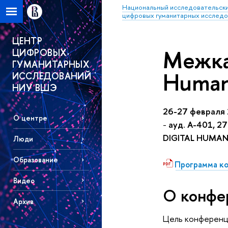
Национальный исследовательски
цифровых гуманитарных исслед
ЦЕНТР
Межка
ЦИФРОВЫХ
ГУМАНИТАРНЫХ
Human
ИССЛЕДОВАНИЙ
НИУ ВШЭ
26-27 февраля 
О центре
-
ауд. А-401, 27
DIGITAL HUMANI
Люди
Образование
Программа к
Видео
О конфе
Архив
Цель конференци