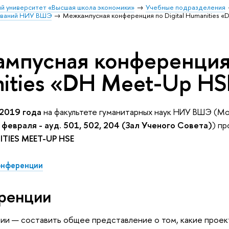
й университет «Высшая школа экономики»
Учебные подразделения
ований НИУ ВШЭ
Межкампусная конференция по Digital Humanities 
мпусная конференция п
ities «DH Meet-Up HS
2019 года
на факультете гуманитарных наук НИУ ВШЭ (Моск
 февраля - ауд. 501, 502, 204 (Зал Ученого Совета)
) п
TIES MEET-UP HSE
онференции
ренции
и — составить общее представление о том, какие проекты 