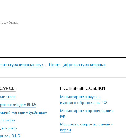
 ошибках.
льтет гуманитарных наук
→
Центр цифровых гуманитарных
ЕСУРСЫ
ПОЛЕЗНЫЕ ССЫЛКИ
блиотека
Министерство науки и
высшего образования РФ
дательский дом ВШЭ
Министерство просвещения
ижный магазин «БукВышка»
РФ
пография
Массовые открытые онлайн-
диацентр
курсы
рналы ВШЭ