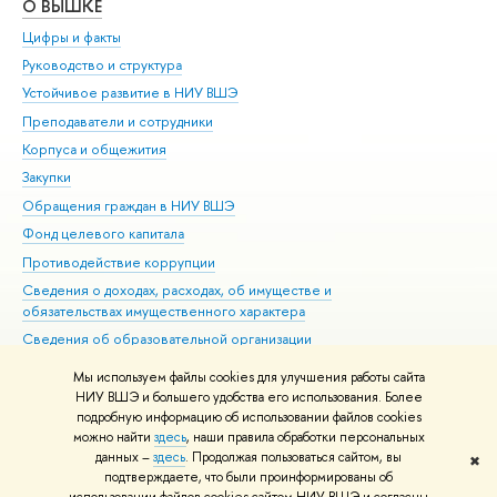
О ВЫШКЕ
ОБ
Цифры и факты
Ли
Руководство и структура
Дов
Устойчивое развитие в НИУ ВШЭ
Ол
Преподаватели и сотрудники
При
Корпуса и общежития
Вы
Закупки
При
Обращения граждан в НИУ ВШЭ
Ас
Фонд целевого капитала
До
Противодействие коррупции
Цен
Сведения о доходах, расходах, об имуществе и
Би
обязательствах имущественного характера
Об
Сведения об образовательной организации
Обр
Людям с ограниченными возможностями здоровья
Мы используем файлы cookies для улучшения работы сайта
Единая платежная страница
НИУ ВШЭ и большего удобства его использования. Более
подробную информацию об использовании файлов cookies
Работа в Вышке
можно найти
здесь
, наши правила обработки персональных
данных –
здесь
. Продолжая пользоваться сайтом, вы
✖
Редактору
подтверждаете, что были проинформированы об
© НИУ ВШЭ 1993–2026
Адреса и контакты
Условия использования