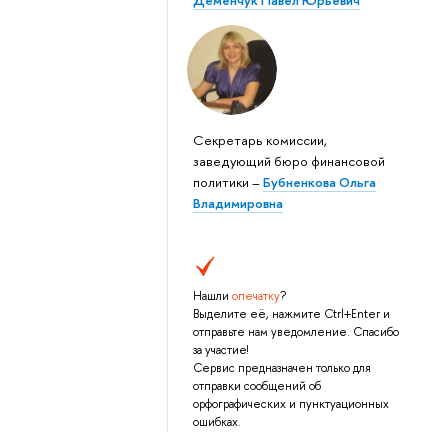
Деменчук Павел Юрьевич
Секретарь комиссии,
заведующий бюро финансовой
политики –
Бубненкова Ольга
Владимировна
Нашли
опечатку
?
Выделите её, нажмите Ctrl+Enter и
отправьте нам уведомление. Спасибо
за участие!
Сервис предназначен только для
отправки сообщений об
орфографических и пунктуационных
ошибках.