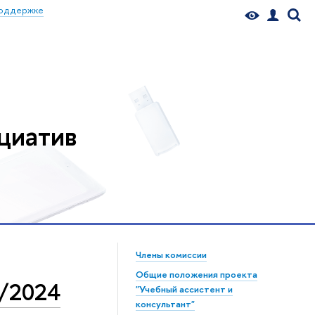
поддержке
циатив
Члены комиссии
Общие положения проекта
3/2024
"Учебный ассистент и
консультант"