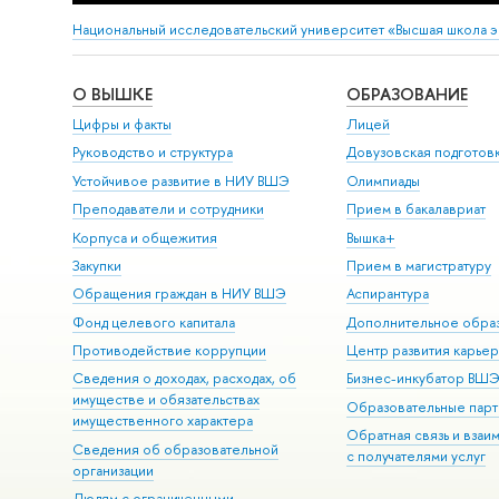
Национальный исследовательский университет «Высшая школа 
О ВЫШКЕ
ОБРАЗОВАНИЕ
Цифры и факты
Лицей
Руководство и структура
Довузовская подготов
Устойчивое развитие в НИУ ВШЭ
Олимпиады
Преподаватели и сотрудники
Прием в бакалавриат
Корпуса и общежития
Вышка+
Закупки
Прием в магистратуру
Обращения граждан в НИУ ВШЭ
Аспирантура
Фонд целевого капитала
Дополнительное обра
Противодействие коррупции
Центр развития карье
Сведения о доходах, расходах, об
Бизнес-инкубатор ВШ
имуществе и обязательствах
Образовательные парт
имущественного характера
Обратная связь и взаи
Сведения об образовательной
с получателями услуг
организации
Людям с ограниченными