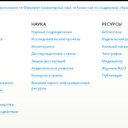
экономики»
→
Факультет гуманитарных наук
→
Комиссия по поддержке обра
НАУКА
РЕСУРСЫ
Научные подразделения
Библиотека
ка
Исследовательские проекты
Издательский 
Мониторинги
Книжный магаз
Диссертационные советы
Типография
Защиты диссертаций
Медиацентр
Академическое развитие
Журналы ВШЭ
Конкурсы и гранты
Публикации
зование
Внешние научно-информационные
ресурсы
ры
Э
нерства
модействие