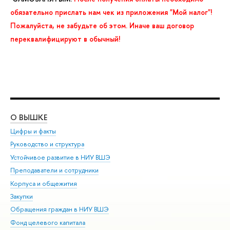
обязательно прислать нам чек из приложения "Мой налог"!
Пожалуйста, не забудьте об этом. Иначе ваш договор
переквалифицируют в обычный!
О ВЫШКЕ
ОБ
Цифры и факты
Ли
Руководство и структура
Дов
Устойчивое развитие в НИУ ВШЭ
Ол
Преподаватели и сотрудники
При
Корпуса и общежития
Вы
Закупки
При
Обращения граждан в НИУ ВШЭ
Ас
Фонд целевого капитала
До