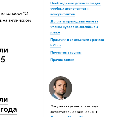
Необходимые документы для
учебных ассистентов и
по вопросу "О
консультантов
в на английском
Доплаты преподавателям за
чтение курсов на английском
языке
Практики и экспедиции в рамках
РУПов
ули
Проектные группы
25
Прочие заявки
ли
 года
Факультет гуманитарных наук:
заместитель декана, доцент –