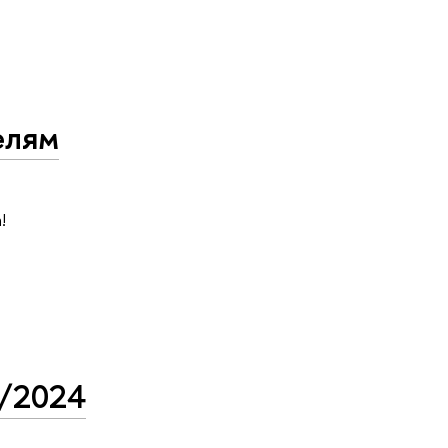
елям
!
3/2024