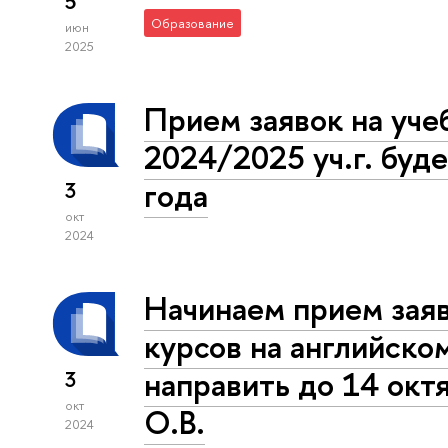
5
Образование
июн
2025
Прием заявок на уче
2024/2025 уч.г. буде
года
3
окт
2024
Начинаем прием зая
курсов на английско
направить до 14 октя
3
окт
О.В.
2024