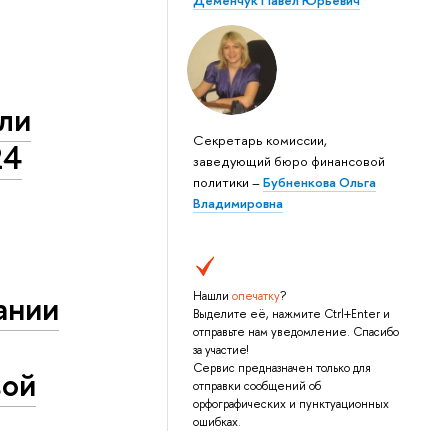
Деменчук Павел Юрьевич
ули
Секретарь комиссии,
24
заведующий бюро финансовой
политики –
Бубненкова Ольга
Владимировна
ании
Нашли
опечатку
?
Выделите её, нажмите Ctrl+Enter и
отправьте нам уведомление. Спасибо
за участие!
Сервис предназначен только для
вой
отправки сообщений об
орфографических и пунктуационных
ошибках.