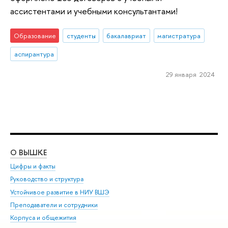
ассистентами и учебными консультантами!
Образование
студенты
бакалавриат
магистратура
аспирантура
29 января 2024
О ВЫШКЕ
ОБ
Цифры и факты
Ли
Руководство и структура
Дов
Устойчивое развитие в НИУ ВШЭ
Ол
Преподаватели и сотрудники
При
Корпуса и общежития
Вы