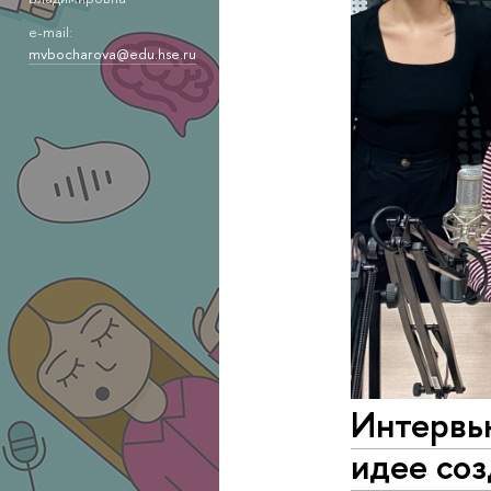
e-mail:
mvbocharova@edu.hse.ru
Интервь
идее соз