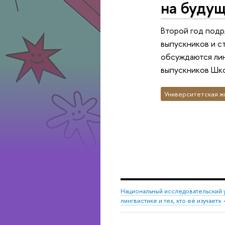
на будущ
Второй год подр
выпускников и с
обсуждаются лин
выпускников Шко
Университетская ж
Национальный исследовательский 
лингвистике и тех, кто её изучает»