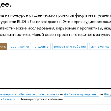
ее.
яд на конкурсе студенческих проектов факультета гумани
тудентов ВШЭ «Лингвоподкаст». Это серия аудиопрограмм о
гвистические исследования, карьерные перспективы, ака
лы лингвистики. Новый сезон проекта готовится к запуску 
изнь
достижения
студенты
репортаж о событии
лингвистика
университет «Высшая школа экономики»
→
Учебные подразделения
→
Факу
→
Новости
→
Тема «репортаж о событии»