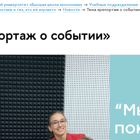
й университет «Высшая школа экономики»
Учебные подразделения
стике и тех, кто её изучает»
Новости
Тема «репортаж о событии
ортаж о событии»