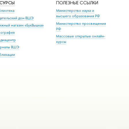
ЕСУРСЫ
ПОЛЕЗНЫЕ ССЫЛКИ
блиотека
Министерство науки и
высшего образования РФ
дательский дом ВШЭ
Министерство просвещения
ижный магазин «БукВышка»
РФ
пография
Массовые открытые онлайн-
диацентр
курсы
рналы ВШЭ
бликации