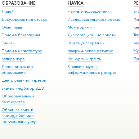
ОБРАЗОВАНИЕ
НАУКА
Р
Лицей
Научные подразделения
Би
Довузовская подготовка
Исследовательские проекты
Из
Олимпиады
Мониторинги
Кн
Прием в бакалавриат
Диссертационные советы
Ти
Вышка+
Защиты диссертаций
Ме
Прием в магистратуру
Академическое развитие
Жу
Аспирантура
Конкурсы и гранты
Пу
Дополнительное
Внешние научно-
образование
информационные ресурсы
Центр развития карьеры
Бизнес-инкубатор ВШЭ
Образовательные
партнерства
Обратная связь и
взаимодействие с
получателями услуг