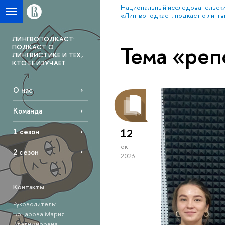
Национальный исследовательски
«Лингвоподкаст: подкаст о лингви
ЛИНГВОПОДКАСТ:
Тема «реп
ПОДКАСТ О
ЛИНГВИСТИКЕ И ТЕХ,
КТО ЕЁ ИЗУЧАЕТ
О нас
Команда
12
1 сезон
окт
2 сезон
2023
Контакты
Руководитель:
Бочарова Мария
Владимировна