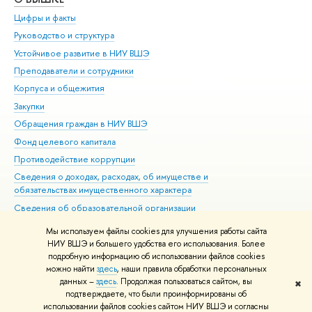
Цифры и факты
Ли
Руководство и структура
Дов
Устойчивое развитие в НИУ ВШЭ
Ол
Преподаватели и сотрудники
При
Корпуса и общежития
Вы
Закупки
При
Обращения граждан в НИУ ВШЭ
Ас
Фонд целевого капитала
До
Противодействие коррупции
Цен
Сведения о доходах, расходах, об имуществе и
Би
обязательствах имущественного характера
Об
Сведения об образовательной организации
Обр
Людям с ограниченными возможностями здоровья
Мы используем файлы cookies для улучшения работы сайта
Единая платежная страница
НИУ ВШЭ и большего удобства его использования. Более
подробную информацию об использовании файлов cookies
Работа в Вышке
можно найти
здесь
, наши правила обработки персональных
данных –
здесь
. Продолжая пользоваться сайтом, вы
✖
Редактору
подтверждаете, что были проинформированы об
© НИУ ВШЭ 1993–2026
Адреса и контакты
Условия использования
использовании файлов cookies сайтом НИУ ВШЭ и согласны