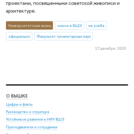
проектами, посвященными советской живописи и
архитектуре.
Университетская жизнь
новое в ВШЭ
не учеба
официально
Факультет гуманитарных наук
17 декабря 2020
О ВЫШКЕ
ОБ
Цифры и факты
Ли
Руководство и структура
Дов
Устойчивое развитие в НИУ ВШЭ
Ол
Преподаватели и сотрудники
При