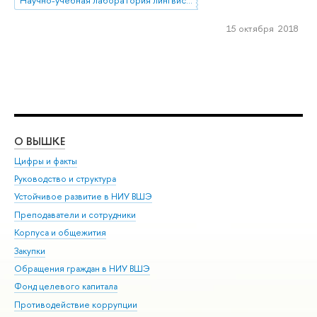
15 октября 2018
О ВЫШКЕ
ОБ
Цифры и факты
Ли
Руководство и структура
Дов
Устойчивое развитие в НИУ ВШЭ
Ол
Преподаватели и сотрудники
При
Корпуса и общежития
Вы
Закупки
При
Обращения граждан в НИУ ВШЭ
Ас
Фонд целевого капитала
До
Противодействие коррупции
Цен