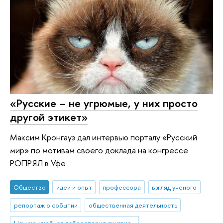
«Русские – не угрюмые, у них просто
другой этикет»
Максим Кронгауз дал интервью порталу «Русский
мир» по мотивам своего доклада на конгрессе
РОПРЯЛ в Уфе
Общество
идеи и опыт
профессора
взгляд ученого
репортаж о событии
общественная деятельность
Научно-учебная лаборатория лингвистической конфликтологии и современных коммуникативных практик