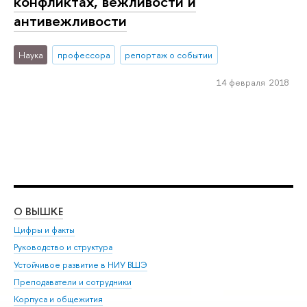
конфликтах, вежливости и
антивежливости
Наука
профессора
репортаж о событии
14 февраля 2018
О ВЫШКЕ
ОБ
Цифры и факты
Ли
Руководство и структура
Дов
Устойчивое развитие в НИУ ВШЭ
Ол
Преподаватели и сотрудники
При
Корпуса и общежития
Вы