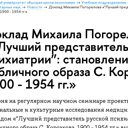
й университет «Высшая школа экономики»
Учебные подразделения
тарных наук
Новости
Доклад Михаила Погорелова «”Лучший предс
1900 - 1954 гг.»
клад Михаила Погоре
Лучший представитель
ихиатрии”: становлен
бличного образа С. Ко
00 - 1954 гг.»
юня на регулярном научном семинаре проек
иальные и культурные исследования медицины
адом «”Лучший представитель русской психи
чного образа С. Корсакова, 1900 - 1954 гг.» 