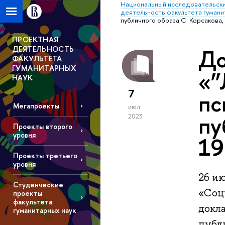
Национальный исследовательски
деятельность факультета гумани
публичного образа С. Корсакова, 
ПРОЕКТНАЯ
ДЕЯТЕЛЬНОСТЬ
До
ФАКУЛЬТЕТА
ГУМАНИТАРНЫХ
«”
НАУК
7
пс
Мегапроекты
июл
пу
2023
Проекты второго
уровня
19
Проекты третьего
уровня
26 и
Студенческие
«Соц
проекты
факультета
докл
гуманитарных наук
публи