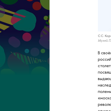
С.С. Ко
Музей П
В своё
россий
столет
посвящ
выдающ
наслед
полеми
«моско
револю
админи