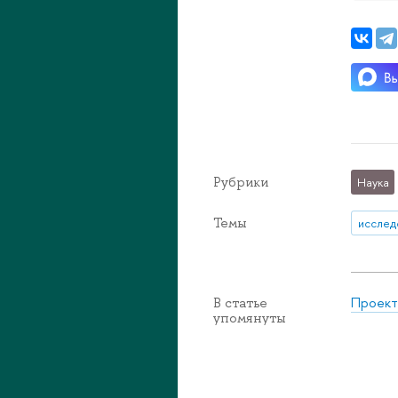
Рубрики
Наука
Темы
исслед
Проект
В статье
упомянуты