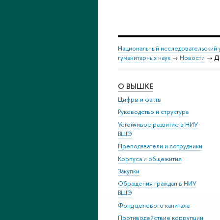
Национальный исследовательский 
гуманитарных наук
→
Новости
→
Д
О ВЫШКЕ
Цифры и факты
Руководство и структура
Устойчивое развитие в НИУ
ВШЭ
Преподаватели и сотрудники
Корпуса и общежития
Закупки
Обращения граждан в НИУ
ВШЭ
Фонд целевого капитала
Противодействие коррупции