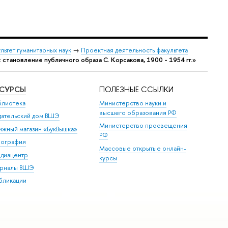
льтет гуманитарных наук
→
Проектная деятельность факультета
становление публичного образа С. Корсакова, 1900 - 1954 гг.»
ЕСУРСЫ
ПОЛЕЗНЫЕ ССЫЛКИ
блиотека
Министерство науки и
высшего образования РФ
дательский дом ВШЭ
Министерство просвещения
ижный магазин «БукВышка»
РФ
пография
Массовые открытые онлайн-
диацентр
курсы
рналы ВШЭ
бликации