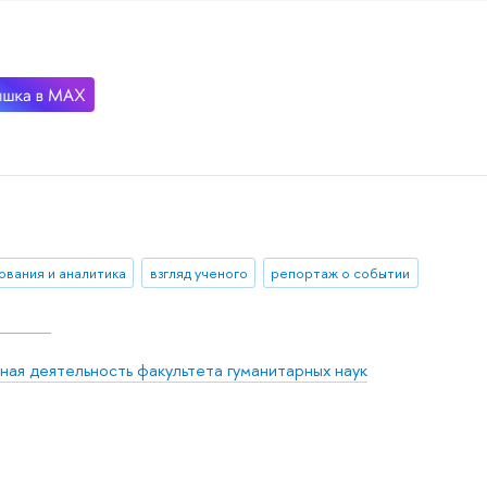
ования и аналитика
взгляд ученого
репортаж о событии
ная деятельность факультета гуманитарных наук