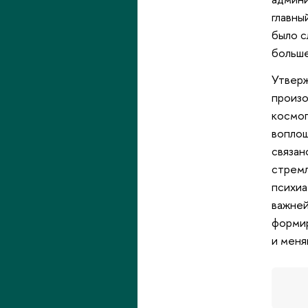
главны
было с
больше
Утверж
произо
космоп
воплощ
связан
стремл
психиа
важней
формир
и меня