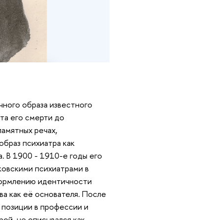
чного образа известного
та его смерти до
памятных речах,
образ психиатра как
. В 1900 - 1910-е годы его
ковскими психиатрами в
формлению идентичности
а как её основателя. После
 позиции в профессии и
рой, не описывался как