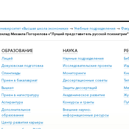
университет «Высшая школа экономики»
→
Учебные подразделения
→
Факу
оклад Михаила Погорелова «”Лучший представитель русской психиатрии”: 
ОБРАЗОВАНИЕ
НАУКА
Р
Лицей
Научные подразделения
Би
Довузовская подготовка
Исследовательские проекты
Из
Олимпиады
Мониторинги
Кн
Прием в бакалавриат
Диссертационные советы
Ти
Вышка+
Защиты диссертаций
Ме
Прием в магистратуру
Академическое развитие
Жу
Аспирантура
Конкурсы и гранты
Пу
Дополнительное
Внешние научно-
образование
информационные ресурсы
Центр развития карьеры