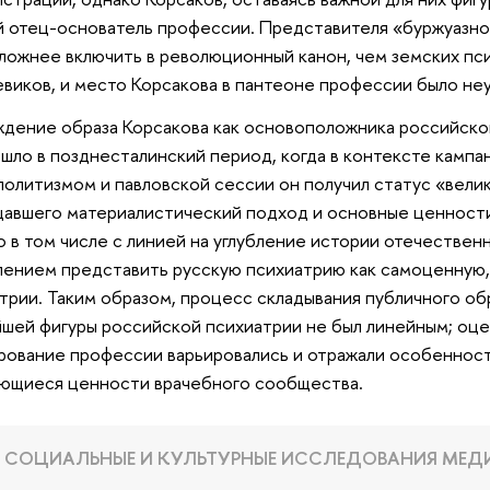
й отец-основатель профессии. Представителя «буржуазн
ложнее включить в революционный канон, чем земских пс
виков, и место Корсакова в пантеоне профессии было не
дение образа Корсакова как основоположника российско
шло в позднесталинский период, когда в контексте кампа
олитизмом и павловской сессии он получил статус «велик
авшего материалистический подход и основные ценност
о в том числе с линией на углубление истории отечествен
ением представить русскую психиатрию как самоценную,
трии. Таким образом, процесс складывания публичного об
шей фигуры российской психиатрии не был линейным; оцен
ование профессии варьировались и отражали особенност
ющиеся ценности врачебного сообщества.
СОЦИАЛЬНЫЕ И КУЛЬТУРНЫЕ ИССЛЕДОВАНИЯ МЕДИЦИН