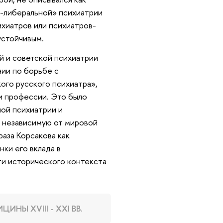
о-либеральной» психиатрии
ихиатров или психиатров-
устойчивым.
й и советской психиатрии
нии по борьбе с
ого русского психиатра»,
и профессии. Это было
ной психиатрии и
 независимую от мировой
раза Корсакова как
ки его вклада в
и исторического контекста
Ы XVIII - XXI ВВ.