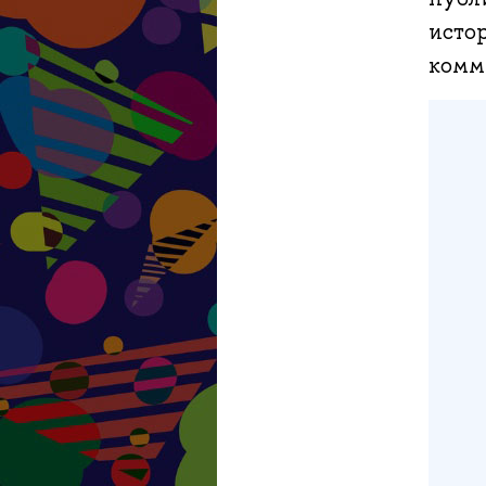
исто
комме