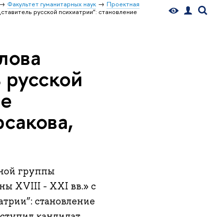
Факультет гуманитарных наук
Проектная
тавитель русской психиатрии”: становление
лова
 русской
ие
рсакова,
тной группы
 XVIII - XXI вв.» с
атрии”: становление
выступил кандидат