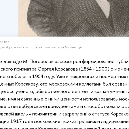
рсаков
реображенской психиатрической больницы
м докладе М. Погорелов рассмотрел формирование публи
ского психиатра Сергея Корсакова (1854 - 1900) с момен
него юбилея в 1954 году. Уже в некрологах и посмертных 
ённых Корсакову, его московскими коллегами был создан 
егося учёного, общественного деятеля и врача-гуманиста
ие, имя и связанные с ними ценности использовались мос
ке с петербургскими конкурентами и способствовали о
вской школы» психиатрии и закреплению статуса Корсаков
ции 1917 года московские психиатры заняли лидирующие
страции, однако Корсаков, оставаясь важной для них фигу